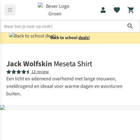
Sho
Back to school
deals!
Shirts
Overhemden
Jack Wolfskin
Meseta Shirt
12 review
Een licht en ademend overhemd met lange mouwen,
sneldrogend en ideaal voor warme dagen en avonturen
buiten.