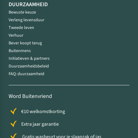
DUURZAAMHEID
Bewuste keuze
Verleng levensduur
Tweede leven
Verhuur
Bever koopt terug
Buitenmens
Initiatieven & partners
Duurzaamheidsbeleid
FAQ: duurzaamheid
Word Buitenvriend
€10 welkomstkorting
Extra jaar garantie
Gratis wasbeurt voor je slaapzak of jas