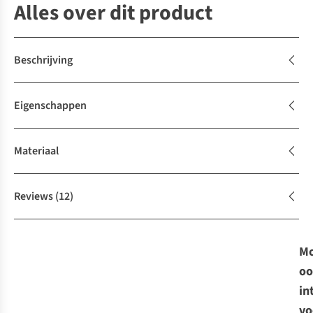
Alles over dit product
Beschrijving
Eigenschappen
Materiaal
Reviews
(12)
Mo
oo
in
vo