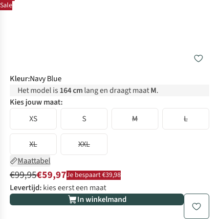
Sale
Kleur
:
Navy Blue
Het model is
164 cm
lang en draagt maat
M
.
Kies jouw maat:
XS
S
M
L
XL
XXL
Maattabel
€99,95
€59,97
Je bespaart €39,98
Levertijd:
kies eerst een maat
In winkelmand