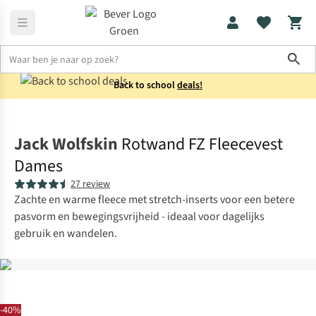
Sho
Back to school
deals!
Fleeces
Fleecevesten
Jack Wolfskin
Rotwand FZ Fleecevest
Dames
27 review
Zachte en warme fleece met stretch-inserts voor een betere
pasvorm en bewegingsvrijheid - ideaal voor dagelijks
gebruik en wandelen.
-40%