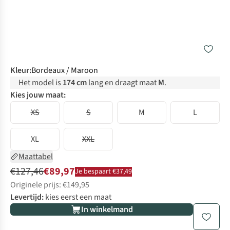
Kleur
:
Bordeaux / Maroon
Het model is
174 cm
lang en draagt maat
M
.
Kies jouw maat:
XS
S
M
L
XL
XXL
Maattabel
€127,46
€89,97
Je bespaart €37,49
Originele prijs: €149,95
Levertijd:
kies eerst een maat
In winkelmand