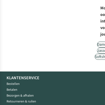
Mo
oo
in
vo
jo
Dam
Jass
Softsh
KLANTENSERVICE
Bestellen
Betalen
Bezorgen & afhalen
Retourneren & ruilen