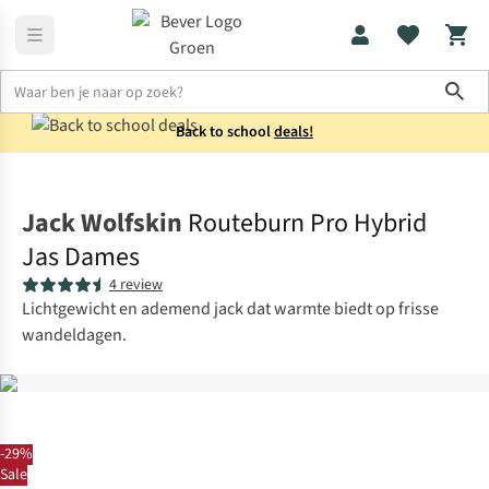
Sho
Back to school
deals!
Jassen
Softshells
Jack Wolfskin
Routeburn Pro Hybrid
Jas Dames
4 review
Lichtgewicht en ademend jack dat warmte biedt op frisse
wandeldagen.
-29%
Sale