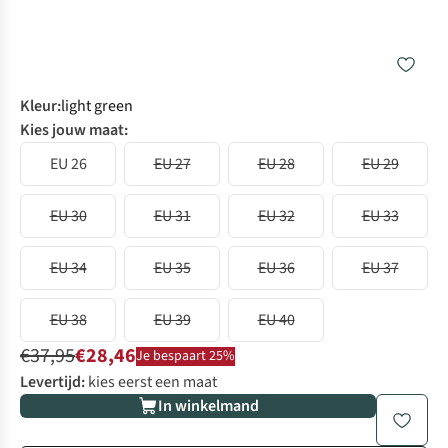
Kleur
:
light green
Kies jouw maat:
EU 26
EU 27
EU 28
EU 29
EU 30
EU 31
EU 32
EU 33
EU 34
EU 35
EU 36
EU 37
EU 38
EU 39
EU 40
€37,95
€28,46
Je bespaart 25%
Levertijd:
kies eerst een maat
In winkelmand