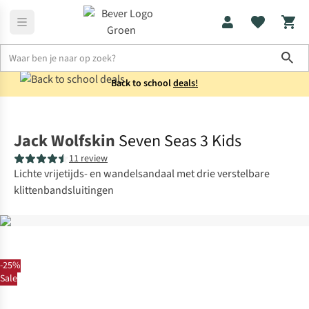
Sho
Back to school
deals!
Schoenen
Sandalen
Jack Wolfskin
Seven Seas 3 Kids
11 review
Lichte vrijetijds- en wandelsandaal met drie verstelbare
klittenbandsluitingen
-25%
Sale