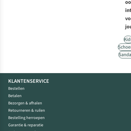
oo
in
vo
jo
Kid
Schoe
Sanda
KLANTENSERVICE
Bestellen
Betalen
Bezorgen & afhalen
Retourneren & ruilen
Bestelling herroepen
Garantie & reparatie