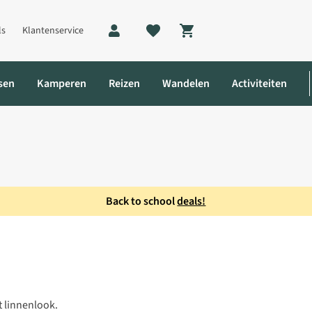
ls
Klantenservice
Shopping cart
sen
Kamperen
Reizen
Wandelen
Activiteiten
Back to school
deals!
t linnenlook.