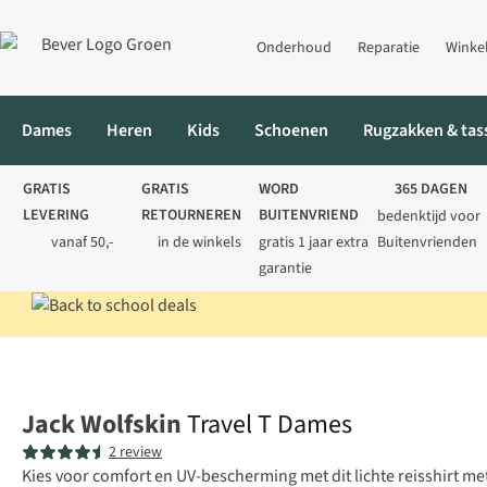
Onderhoud
Reparatie
Winke
Dames
Heren
Kids
Schoenen
Rugzakken & tas
GRATIS
GRATIS
WORD
365 DAGEN
LEVERING
RETOURNEREN
BUITENVRIEND
bedenktijd voor
vanaf 50,-
in de winkels
gratis 1 jaar extra
Buitenvrienden
garantie
Home
Dames
Shirts
T-shirts
Travel T Dames
Jack Wolfskin
Travel T Dames
2 review
Kies voor comfort en UV-bescherming met dit lichte reisshirt me