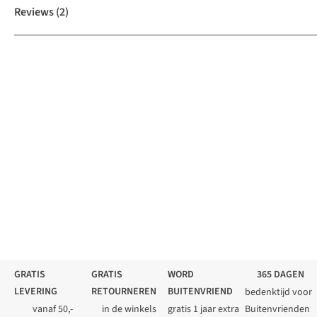
Reviews
(2)
GRATIS
GRATIS
WORD
365 DAGEN
LEVERING
RETOURNEREN
BUITENVRIEND
bedenktijd voor
vanaf 50,-
in de winkels
gratis 1 jaar extra
Buitenvrienden