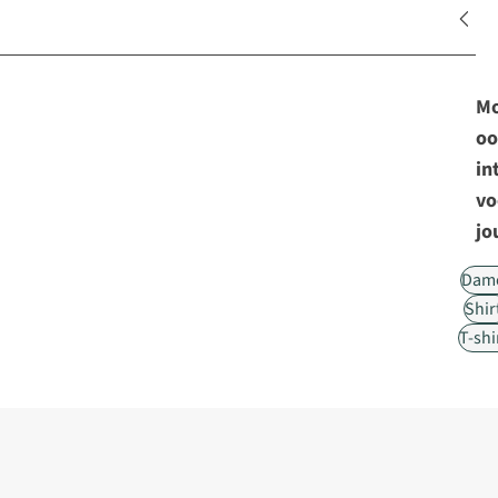
Mo
oo
in
vo
jo
Dam
Shir
T-shi