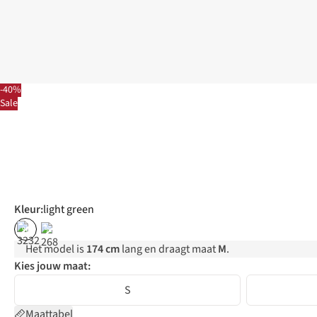
-40%
Sale
Kleur
:
light green
%
%
Het model is
174 cm
lang en draagt maat
M
.
Kies jouw maat:
S
Maattabel