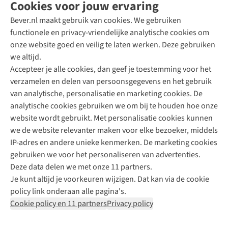
Cookies voor jouw ervaring
Bever.nl maakt gebruik van cookies. We gebruiken
functionele en privacy-vriendelijke analytische cookies om
onze website goed en veilig te laten werken. Deze gebruiken
Direct advies van een Buitenexpert
we altijd.
Accepteer je alle cookies, dan geef je toestemming voor het
+31 (0)85 888 50 88
verzamelen en delen van persoonsgegevens en het gebruik
+31 6 12 28 49 80
van analytische, personalisatie en marketing cookies. De
analytische cookies gebruiken we om bij te houden hoe onze
Contactformulier
website wordt gebruikt. Met personalisatie cookies kunnen
we de website relevanter maken voor elke bezoeker, middels
IP-adres en andere unieke kenmerken. De marketing cookies
Algeme
gebruiken we voor het personaliseren van advertenties.
voorwa
Deze data delen we met onze 11 partners.
|
Je kunt altijd je voorkeuren wijzigen. Dat kan via de cookie
Priva
policy link onderaan alle pagina's.
polic
Cookie policy en 11 partners
Privacy policy
|
Cook