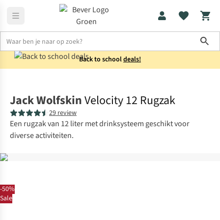
Sho
Back to school
deals!
Rugzakken
Dagrugzakken
Jack Wolfskin
Velocity 12 Rugzak
29 review
Een rugzak van 12 liter met drinksysteem geschikt voor
diverse activiteiten.
-50%
Sale