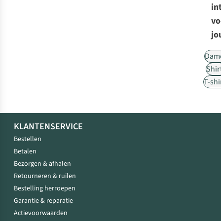
in
vo
jo
Dam
Shir
T-shi
KLANTENSERVICE
Bestellen
Betalen
Bezorgen & afhalen
Retourneren & ruilen
Bestelling herroepen
Garantie & reparatie
Actievoorwaarden