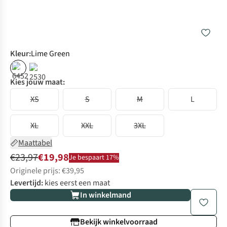
Kleur
:
Lime Green
%
%
Kies jouw maat:
XS
S
M
L
XL
XXL
3XL
Maattabel
€23,97
€19,98
Je bespaart 17%
Originele prijs: €39,95
Levertijd:
kies eerst een maat
In winkelmand
Bekijk winkelvoorraad