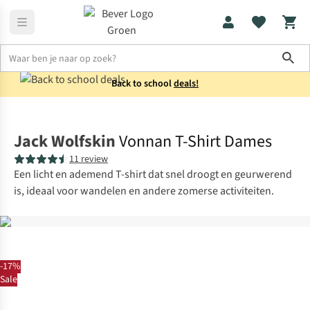
Sho
Back to school
deals!
Shirts
T-shirts
Jack Wolfskin
Vonnan T-Shirt Dames
11 review
Een licht en ademend T-shirt dat snel droogt en geurwerend
is, ideaal voor wandelen en andere zomerse activiteiten.
-17%
Sale