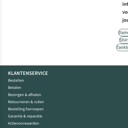
in
vo
jo
Dam
Shir
Tankt
KLANTENSERVICE
Bestellen
Betalen
Bezorgen & afhalen
Retourneren & ruilen
Bestelling herroepen
Garantie & reparatie
Actievoorwaarden