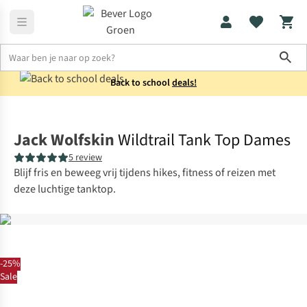
Sho
Back to school
deals!
Shirts
Tanktops
Jack Wolfskin
Wildtrail Tank Top Dames
5 review
Blijf fris en beweeg vrij tijdens hikes, fitness of reizen met
deze luchtige tanktop.
-25%
Sale