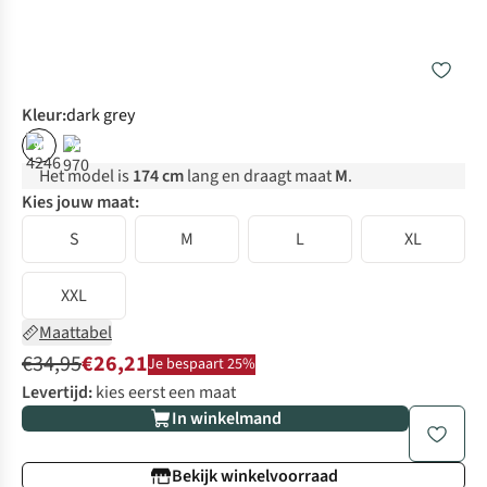
Kleur
:
dark grey
%
%
Het model is
174 cm
lang en draagt maat
M
.
Kies jouw maat:
S
M
L
XL
XXL
Maattabel
€34,95
€26,21
Je bespaart 25%
Levertijd:
kies eerst een maat
In winkelmand
Bekijk winkelvoorraad