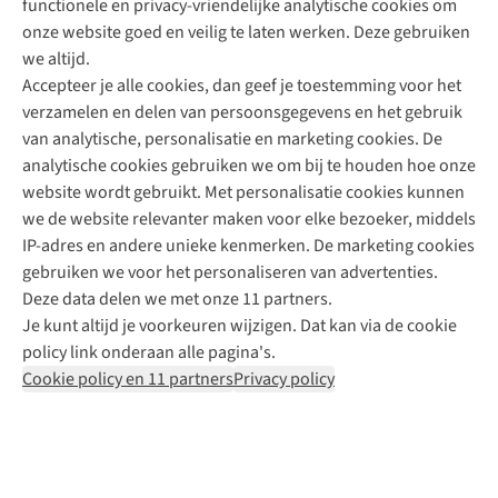
functionele en privacy-vriendelijke analytische cookies om
onze website goed en veilig te laten werken. Deze gebruiken
Direct advies van een Buitenexpert
we altijd.
Accepteer je alle cookies, dan geef je toestemming voor het
+31 (0)85 888 50 88
verzamelen en delen van persoonsgegevens en het gebruik
+31 6 12 28 49 80
van analytische, personalisatie en marketing cookies. De
analytische cookies gebruiken we om bij te houden hoe onze
Contactformulier
website wordt gebruikt. Met personalisatie cookies kunnen
we de website relevanter maken voor elke bezoeker, middels
IP-adres en andere unieke kenmerken. De marketing cookies
Algeme
gebruiken we voor het personaliseren van advertenties.
voorwa
Deze data delen we met onze 11 partners.
|
Je kunt altijd je voorkeuren wijzigen. Dat kan via de cookie
Priva
policy link onderaan alle pagina's.
polic
Cookie policy en 11 partners
Privacy policy
|
Cook
polic
|
© 202