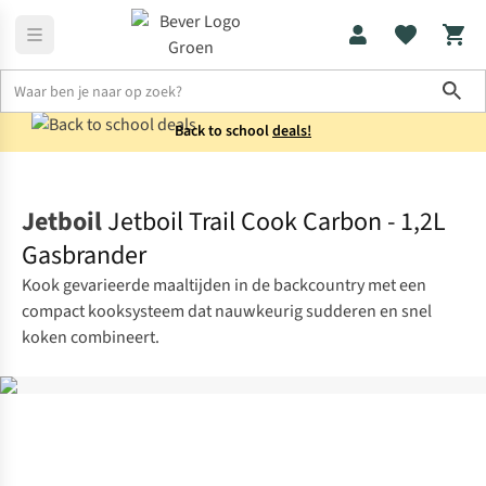
Sho
Back to school
deals!
Koken
Kooktoestellen
Jetboil
Jetboil Trail Cook Carbon - 1,2L
Gasbrander
Kook gevarieerde maaltijden in de backcountry met een
compact kooksysteem dat nauwkeurig sudderen en snel
koken combineert.