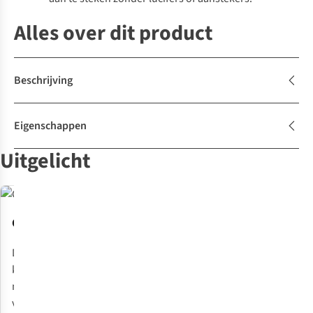
Alles over dit product
Beschrijving
Eigenschappen
Uitgelicht
Controle
Gebruiksgemak
Compact
Efficiënt
Draai- en
Zelfcentrerende
Snel op te
Kook sneller en
klikontsteker
pannendrager,
zetten en
verbruik minder
met regelaar
eenvoudig
op te
brandstof dankzij
voor een
deksel en 1,2L
bergen; alle
de gepatenteerde