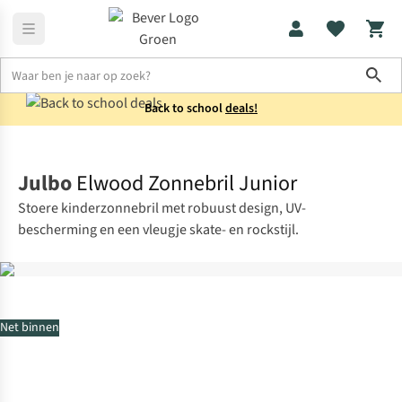
Sho
Back to school
deals!
Kids
Beach
Julbo
Elwood Zonnebril Junior
Stoere kinderzonnebril met robuust design, UV-
bescherming en een vleugje skate- en rockstijl.
Net binnen