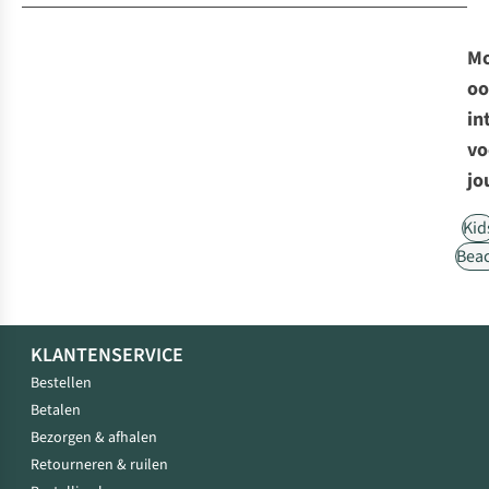
Mo
oo
in
vo
jo
Kid
Bea
KLANTENSERVICE
Bestellen
Betalen
Bezorgen & afhalen
Retourneren & ruilen