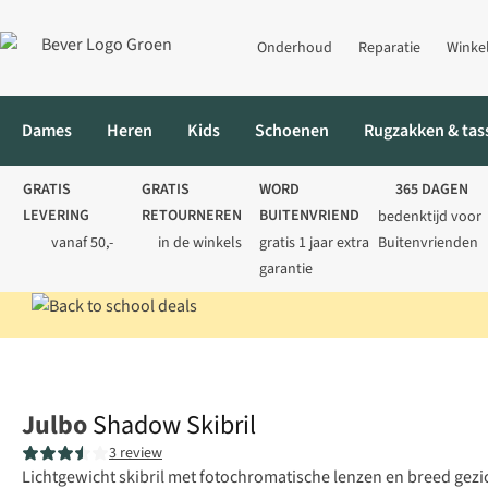
Onderhoud
Reparatie
Winke
Dames
Heren
Kids
Schoenen
Rugzakken & tas
GRATIS
GRATIS
WORD
365 DAGEN
LEVERING
RETOURNEREN
BUITENVRIEND
bedenktijd voor
vanaf 50,-
in de winkels
gratis 1 jaar extra
Buitenvrienden
garantie
Home
Heren
Uitrusting
Skibrillen
Shadow Skibril
Julbo
Shadow Skibril
3 review
Lichtgewicht skibril met fotochromatische lenzen en breed gezich