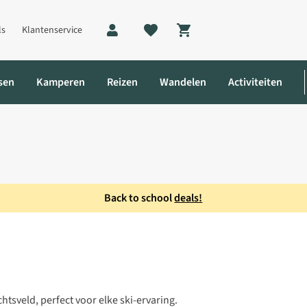
ls
Klantenservice
Shopping cart
sen
Kamperen
Reizen
Wandelen
Activiteiten
Back to school
deals!
tsveld, perfect voor elke ski-ervaring.