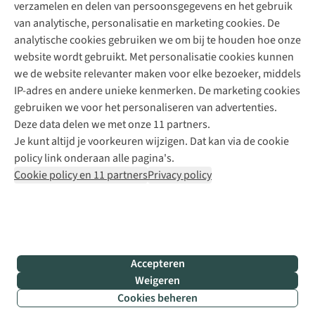
verzamelen en delen van persoonsgegevens en het gebruik
+31 6 12 28 49 80
van analytische, personalisatie en marketing cookies. De
analytische cookies gebruiken we om bij te houden hoe onze
Contactformulier
website wordt gebruikt. Met personalisatie cookies kunnen
we de website relevanter maken voor elke bezoeker, middels
IP-adres en andere unieke kenmerken. De marketing cookies
Algeme
gebruiken we voor het personaliseren van advertenties.
voorwa
Deze data delen we met onze 11 partners.
|
Je kunt altijd je voorkeuren wijzigen. Dat kan via de cookie
Priva
policy link onderaan alle pagina's.
polic
Cookie policy en 11 partners
Privacy policy
|
Cook
polic
|
© 202
Accepteren
Bever
Weigeren
B.V. Al
Cookies beheren
rights