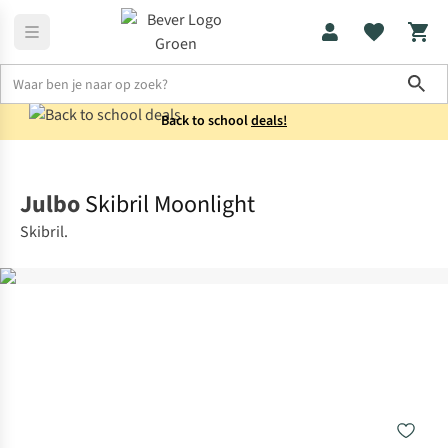
Sho
Back to school
deals!
Uitrusting
Skibrillen
Julbo
Skibril Moonlight
Skibril.