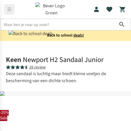
Sho
Back to school
deals!
Schoenen
Sandalen
Keen
Newport H2 Sandaal Junior
28 review
Deze sandaal is luchtig maar biedt kleine voetjes de
bescherming van een dichte schoen.
-25%
Sale