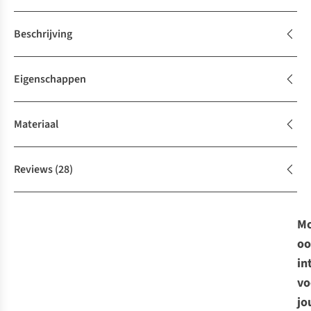
Beschrijving
Eigenschappen
Materiaal
Reviews
(28)
Mo
oo
in
vo
jo