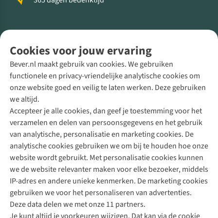
365 dagen bedenktijd
Volg ons voor meer Buiten
Cookies voor jouw ervaring
Bever.nl maakt gebruik van cookies. We gebruiken
functionele en privacy-vriendelijke analytische cookies om
onze website goed en veilig te laten werken. Deze gebruiken
Direct advies van een Buitenexpert
we altijd.
Accepteer je alle cookies, dan geef je toestemming voor het
+31 (0)85 888 50 88
verzamelen en delen van persoonsgegevens en het gebruik
+31 6 12 28 49 80
van analytische, personalisatie en marketing cookies. De
analytische cookies gebruiken we om bij te houden hoe onze
Contactformulier
website wordt gebruikt. Met personalisatie cookies kunnen
we de website relevanter maken voor elke bezoeker, middels
IP-adres en andere unieke kenmerken. De marketing cookies
Algeme
gebruiken we voor het personaliseren van advertenties.
voorwa
Deze data delen we met onze 11 partners.
|
Je kunt altijd je voorkeuren wijzigen. Dat kan via de cookie