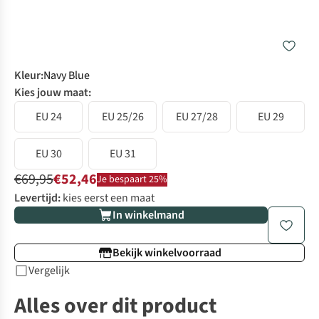
Kleur
:
Navy Blue
Kies jouw maat:
EU 24
EU 25/26
EU 27/28
EU 29
EU 30
EU 31
€69,95
€52,46
Je bespaart 25%
Levertijd:
kies eerst een maat
In winkelmand
Bekijk winkelvoorraad
Vergelijk
Alles over dit product