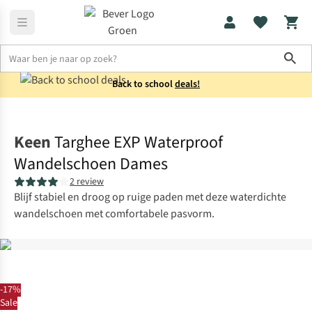
Sho
Back to school
deals!
Schoenen
Wandelschoenen
Keen
Targhee EXP Waterproof
Wandelschoen Dames
2 review
Blijf stabiel en droog op ruige paden met deze waterdichte
wandelschoen met comfortabele pasvorm.
-17%
Sale