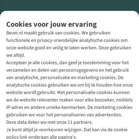
Volg ons voor meer Buiten
Cookies voor jouw ervaring
Bever.nl maakt gebruik van cookies. We gebruiken
functionele en privacy-vriendelijke analytische cookies om
onze website goed en veilig te laten werken. Deze gebruiken
Direct advies van een Buitenexpert
we altijd.
Accepteer je alle cookies, dan geef je toestemming voor het
+31 (0)85 888 50 88
verzamelen en delen van persoonsgegevens en het gebruik
+31 6 12 28 49 80
van analytische, personalisatie en marketing cookies. De
analytische cookies gebruiken we om bij te houden hoe onze
Contactformulier
website wordt gebruikt. Met personalisatie cookies kunnen
we de website relevanter maken voor elke bezoeker, middels
IP-adres en andere unieke kenmerken. De marketing cookies
Algeme
gebruiken we voor het personaliseren van advertenties.
voorwa
Deze data delen we met onze 11 partners.
|
Je kunt altijd je voorkeuren wijzigen. Dat kan via de cookie
Priva
policy link onderaan alle pagina's.