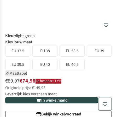
Kleur
:
light green
Kies jouw maat:
EU 37.5
EU 38
EU 38.5
EU 39
EU 39.5
EU 40
EU 40.5
Maattabel
€89,97
€74,98
Je bespaart 17%
Originele prijs: €149,95
Levertijd:
kies eerst een maat
In winkelmand
Bekijk winkelvoorraad