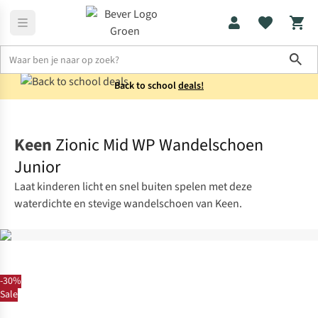
Sho
Back to school
deals!
Schoenen
Wandelschoenen
Keen
Zionic Mid WP Wandelschoen
Junior
Laat kinderen licht en snel buiten spelen met deze
waterdichte en stevige wandelschoen van Keen.
-30%
Sale