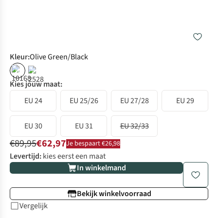
Kleur
:
Olive Green/Black
%
%
Kies jouw maat:
EU 24
EU 25/26
EU 27/28
EU 29
EU 30
EU 31
EU 32/33
€89,95
€62,97
Je bespaart €26,98
Levertijd:
kies eerst een maat
In winkelmand
Bekijk winkelvoorraad
Vergelijk