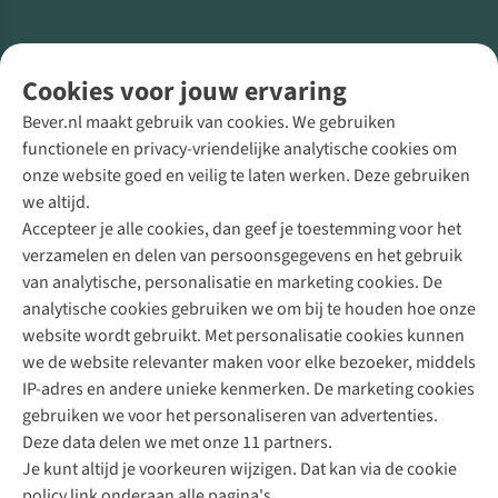
Volg ons voor meer Buiten
Cookies voor jouw ervaring
Bever.nl maakt gebruik van cookies. We gebruiken
functionele en privacy-vriendelijke analytische cookies om
onze website goed en veilig te laten werken. Deze gebruiken
Direct advies van een Buitenexpert
we altijd.
Accepteer je alle cookies, dan geef je toestemming voor het
+31 (0)85 888 50 88
verzamelen en delen van persoonsgegevens en het gebruik
+31 6 12 28 49 80
van analytische, personalisatie en marketing cookies. De
analytische cookies gebruiken we om bij te houden hoe onze
Contactformulier
website wordt gebruikt. Met personalisatie cookies kunnen
we de website relevanter maken voor elke bezoeker, middels
IP-adres en andere unieke kenmerken. De marketing cookies
Algeme
gebruiken we voor het personaliseren van advertenties.
voorwa
Deze data delen we met onze 11 partners.
|
Je kunt altijd je voorkeuren wijzigen. Dat kan via de cookie
Priva
policy link onderaan alle pagina's.