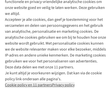
functionele en privacy-vriendelijke analytische cookies om
onze website goed en veilig te laten werken. Deze gebruiken
Direct advies van een Buitenexpert
we altijd.
Accepteer je alle cookies, dan geef je toestemming voor het
+31 (0)85 888 50 88
verzamelen en delen van persoonsgegevens en het gebruik
+31 6 12 28 49 80
van analytische, personalisatie en marketing cookies. De
analytische cookies gebruiken we om bij te houden hoe onze
Contactformulier
website wordt gebruikt. Met personalisatie cookies kunnen
we de website relevanter maken voor elke bezoeker, middels
IP-adres en andere unieke kenmerken. De marketing cookies
Algeme
gebruiken we voor het personaliseren van advertenties.
voorwa
Deze data delen we met onze 11 partners.
|
Je kunt altijd je voorkeuren wijzigen. Dat kan via de cookie
Priva
policy link onderaan alle pagina's.
polic
Cookie policy en 11 partners
Privacy policy
|
Cook
polic
|