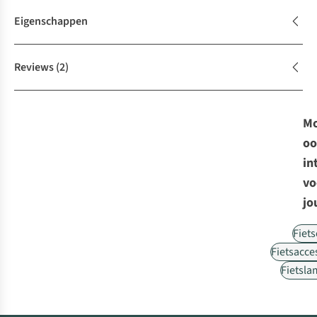
Eigenschappen
Reviews
(2)
Mo
oo
in
vo
jo
Fiet
Fietsacce
Fietsl