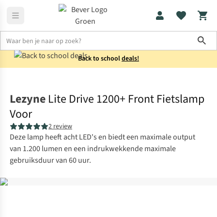
Sho
Back to school
deals!
Fietsaccessoires
Fietslampen
Lezyne
Lite Drive 1200+ Front Fietslamp
Voor
2 review
Deze lamp heeft acht LED's en biedt een maximale output
van 1.200 lumen en een indrukwekkende maximale
gebruiksduur van 60 uur.