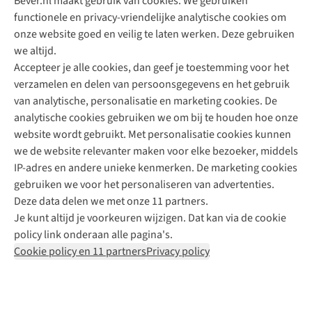
Bever.nl maakt gebruik van cookies. We gebruiken
functionele en privacy-vriendelijke analytische cookies om
onze website goed en veilig te laten werken. Deze gebruiken
Direct advies van een Buitenexpert
we altijd.
Accepteer je alle cookies, dan geef je toestemming voor het
+31 (0)85 888 50 88
verzamelen en delen van persoonsgegevens en het gebruik
+31 6 12 28 49 80
van analytische, personalisatie en marketing cookies. De
analytische cookies gebruiken we om bij te houden hoe onze
Contactformulier
website wordt gebruikt. Met personalisatie cookies kunnen
we de website relevanter maken voor elke bezoeker, middels
IP-adres en andere unieke kenmerken. De marketing cookies
Algeme
gebruiken we voor het personaliseren van advertenties.
voorwa
Deze data delen we met onze 11 partners.
|
Je kunt altijd je voorkeuren wijzigen. Dat kan via de cookie
Priva
policy link onderaan alle pagina's.
polic
Cookie policy en 11 partners
Privacy policy
|
Cook
polic
|