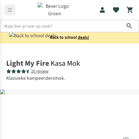
Sho
Back to school
deals!
Koken
Bekers & glazen
Light My Fire
Kasa Mok
20 review
Klassieke kampeerdersmok.