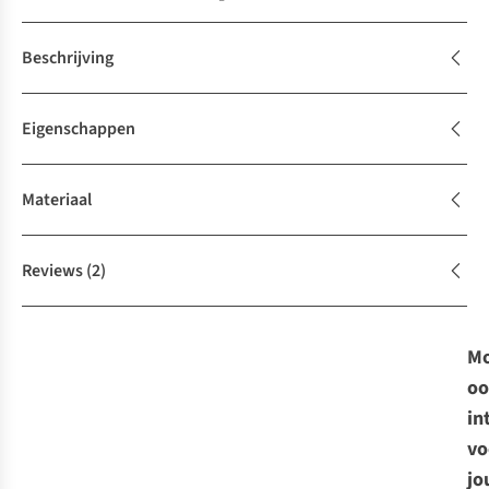
Beschrijving
Eigenschappen
Materiaal
Reviews
(2)
Mo
oo
in
vo
jo