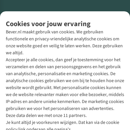
Volg ons voor meer Buiten
Cookies voor jouw ervaring
Bever.nl maakt gebruik van cookies. We gebruiken
functionele en privacy-vriendelijke analytische cookies om
onze website goed en veilig te laten werken. Deze gebruiken
Direct advies van een Buitenexpert
we altijd.
Accepteer je alle cookies, dan geef je toestemming voor het
+31 (0)85 888 50 88
verzamelen en delen van persoonsgegevens en het gebruik
+31 6 12 28 49 80
van analytische, personalisatie en marketing cookies. De
analytische cookies gebruiken we om bij te houden hoe onze
Contactformulier
website wordt gebruikt. Met personalisatie cookies kunnen
we de website relevanter maken voor elke bezoeker, middels
IP-adres en andere unieke kenmerken. De marketing cookies
Algeme
gebruiken we voor het personaliseren van advertenties.
voorwa
Deze data delen we met onze 11 partners.
|
Je kunt altijd je voorkeuren wijzigen. Dat kan via de cookie
Priva
policy link onderaan alle pagina's.