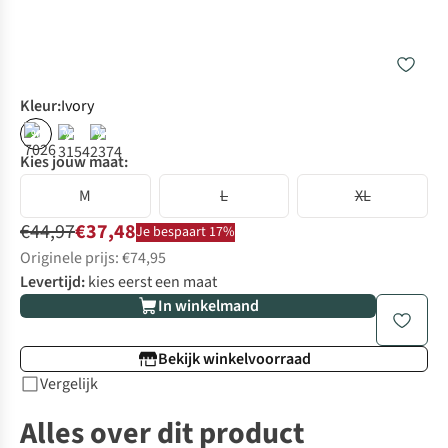
Kleur
:
Ivory
%
%
%
Kies jouw maat:
M
L
XL
€44,97
€37,48
Je bespaart 17%
Originele prijs: €74,95
Levertijd:
kies eerst een maat
In winkelmand
Bekijk winkelvoorraad
Vergelijk
Alles over dit product