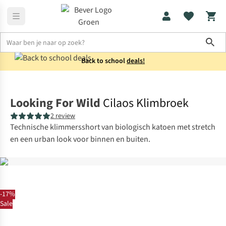
Sho
Back to school
deals!
SALE
Broeken
Looking For Wild
Cilaos Klimbroek
2 review
Technische klimmersshort van biologisch katoen met stretch
en een urban look voor binnen en buiten.
-17%
Sale