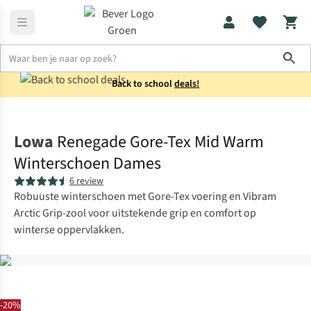
Sho
Back to school
deals!
Schoenen
Wandelschoenen
Lowa
Renegade Gore-Tex Mid Warm
Winterschoen Dames
6 review
Robuuste winterschoen met Gore-Tex voering en Vibram
Arctic Grip-zool voor uitstekende grip en comfort op
winterse oppervlakken.
-20%