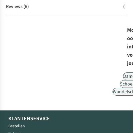
Reviews
(6)
Mo
oo
in
vo
jo
Dam
Schoe
Wandelsc
KLANTENSERVICE
Bestellen