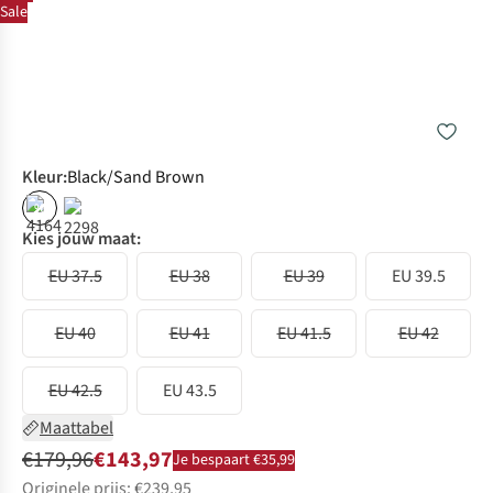
Sale
Kleur
:
Black/Sand Brown
%
Kies jouw maat:
EU 37.5
EU 38
EU 39
EU 39.5
EU 40
EU 41
EU 41.5
EU 42
EU 42.5
EU 43.5
Maattabel
€179,96
€143,97
Je bespaart €35,99
Originele prijs: €239,95