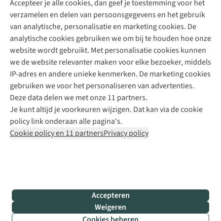
Accepteer je alle cookies, dan geef je toestemming voor het
+31 (0)85 888 50 88
verzamelen en delen van persoonsgegevens en het gebruik
+31 6 12 28 49 80
van analytische, personalisatie en marketing cookies. De
analytische cookies gebruiken we om bij te houden hoe onze
Contactformulier
website wordt gebruikt. Met personalisatie cookies kunnen
we de website relevanter maken voor elke bezoeker, middels
IP-adres en andere unieke kenmerken. De marketing cookies
Algeme
gebruiken we voor het personaliseren van advertenties.
voorwa
Deze data delen we met onze 11 partners.
|
Je kunt altijd je voorkeuren wijzigen. Dat kan via de cookie
Priva
policy link onderaan alle pagina's.
polic
Cookie policy en 11 partners
Privacy policy
|
Cook
polic
|
© 202
Accepteren
Bever
Weigeren
B.V. Al
Cookies beheren
rights