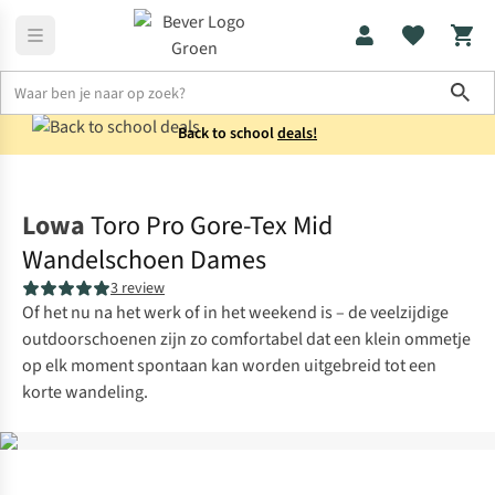
Sho
Back to school
deals!
Schoenen
Halfhoge wandelschoenen
Lowa
Toro Pro Gore-Tex Mid
Wandelschoen Dames
3 review
Of het nu na het werk of in het weekend is – de veel­zijdige
outdoor­schoenen zijn zo comfortabel dat een klein ommetje
op elk moment spontaan kan worden uitgebreid tot een
korte wandeling.