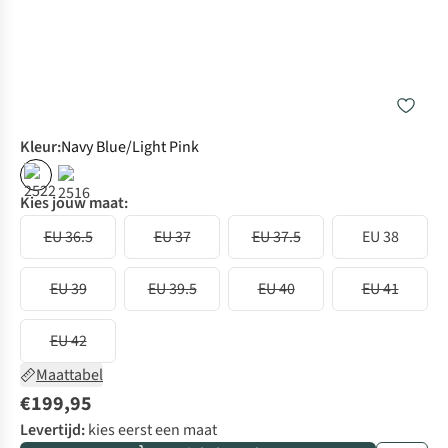
Kleur
:
Navy Blue/Light Pink
Kies jouw maat:
EU 36.5
EU 37
EU 37.5
EU 38
EU 39
EU 39.5
EU 40
EU 41
EU 42
Maattabel
€199,95
Levertijd:
kies eerst een maat