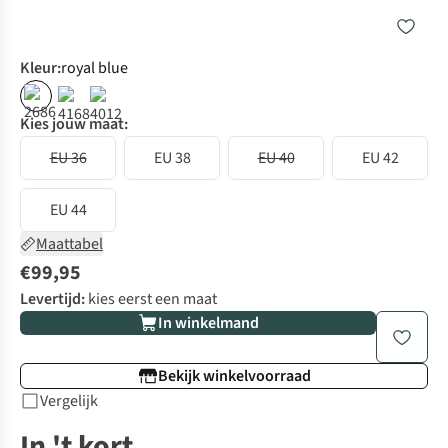
Kleur
:
royal blue
Kies jouw maat:
EU 36
EU 38
EU 40
EU 42
EU 44
Maattabel
€99,95
Levertijd:
kies eerst een maat
In winkelmand
Bekijk winkelvoorraad
Vergelijk
In 't kort