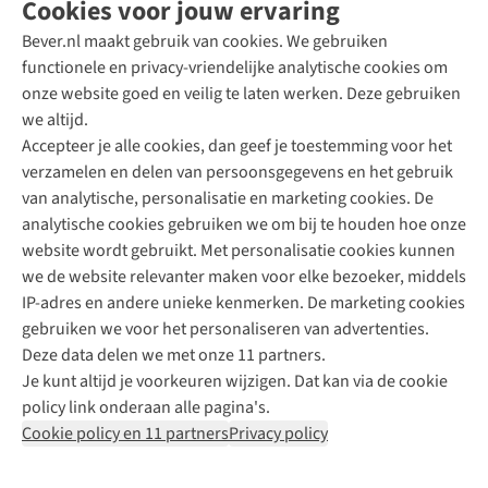
Cookies voor jouw ervaring
Bever.nl maakt gebruik van cookies. We gebruiken
functionele en privacy-vriendelijke analytische cookies om
onze website goed en veilig te laten werken. Deze gebruiken
Direct advies van een Buitenexpert
we altijd.
Accepteer je alle cookies, dan geef je toestemming voor het
+31 (0)85 888 50 88
verzamelen en delen van persoonsgegevens en het gebruik
+31 6 12 28 49 80
van analytische, personalisatie en marketing cookies. De
analytische cookies gebruiken we om bij te houden hoe onze
Contactformulier
website wordt gebruikt. Met personalisatie cookies kunnen
we de website relevanter maken voor elke bezoeker, middels
IP-adres en andere unieke kenmerken. De marketing cookies
Algeme
gebruiken we voor het personaliseren van advertenties.
voorwa
Deze data delen we met onze 11 partners.
|
Je kunt altijd je voorkeuren wijzigen. Dat kan via de cookie
Priva
policy link onderaan alle pagina's.
polic
Cookie policy en 11 partners
Privacy policy
|
Cook