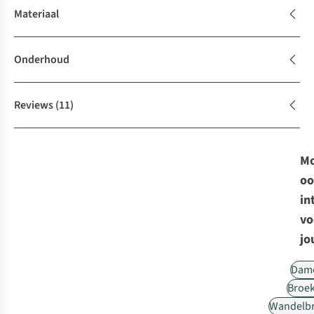
Materiaal
Onderhoud
Reviews
(11)
Mo
oo
in
vo
jo
Dam
Broe
Wandelb