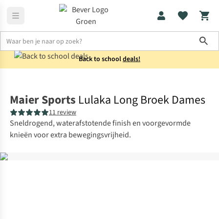
Sho
Back to school
deals!
Broeken
Wandelbroeken
Maier Sports
Lulaka Long Broek Dames
11 review
Sneldrogend, waterafstotende finish en voorgevormde
knieën voor extra bewegingsvrijheid.