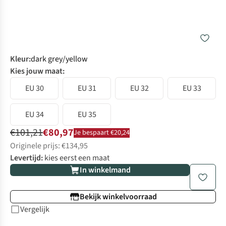
Kleur
:
dark grey/yellow
Kies jouw maat:
EU 30
EU 31
EU 32
EU 33
EU 34
EU 35
€101,21
€80,97
Je bespaart €20,24
Originele prijs: €134,95
Levertijd:
kies eerst een maat
In winkelmand
Bekijk winkelvoorraad
Vergelijk