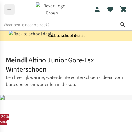
Sho
Back to school
deals!
Schoenen
Winterschoenen
Meindl
Altino Junior Gore-Tex
Winterschoen
Een heerlijk warme, waterdichte winterschoen - ideaal voor
buitespelen en wadenlen in de kou.
-20%
Sale