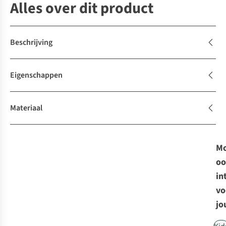
Alles over dit product
Beschrijving
Eigenschappen
Materiaal
Mo
oo
in
vo
jo