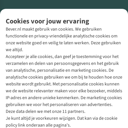
Volg ons voor meer Buiten
Cookies voor jouw ervaring
Bever.nl maakt gebruik van cookies. We gebruiken
functionele en privacy-vriendelijke analytische cookies om
onze website goed en veilig te laten werken. Deze gebruiken
Direct advies van een Buitenexpert
we altijd.
Accepteer je alle cookies, dan geef je toestemming voor het
+31 (0)85 888 50 88
verzamelen en delen van persoonsgegevens en het gebruik
+31 6 12 28 49 80
van analytische, personalisatie en marketing cookies. De
analytische cookies gebruiken we om bij te houden hoe onze
Contactformulier
website wordt gebruikt. Met personalisatie cookies kunnen
we de website relevanter maken voor elke bezoeker, middels
IP-adres en andere unieke kenmerken. De marketing cookies
Algeme
gebruiken we voor het personaliseren van advertenties.
voorwa
Deze data delen we met onze 11 partners.
|
Je kunt altijd je voorkeuren wijzigen. Dat kan via de cookie
Priva
policy link onderaan alle pagina's.