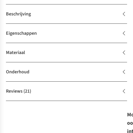
Beschrijving
Eigenschappen
Materiaal
Onderhoud
Reviews
(21)
Mo
oo
in