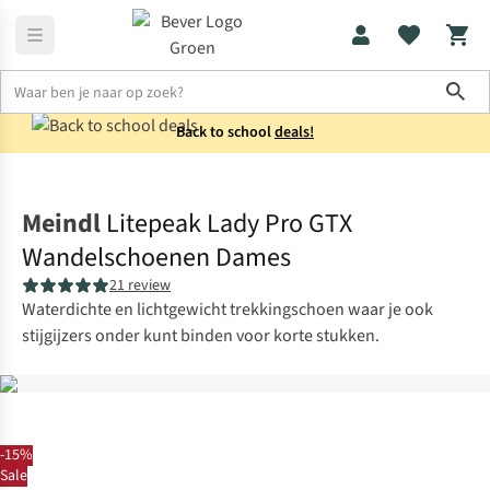
Sho
Back to school
deals!
Schoenen
Bergschoenen
Meindl
Litepeak Lady Pro GTX
Wandelschoenen Dames
21 review
Waterdichte en lichtgewicht trekkingschoen waar je ook
stijgijzers onder kunt binden voor korte stukken.
-15%
Sale