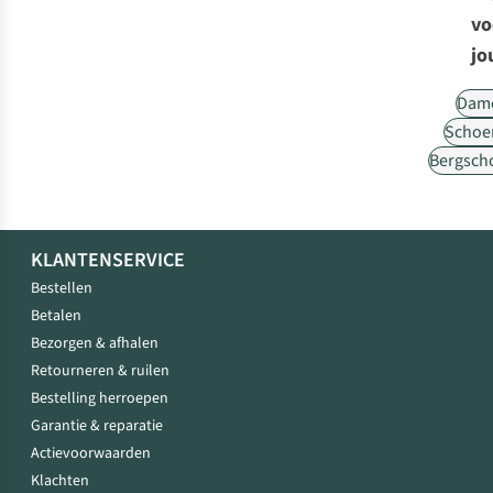
vo
jo
Dam
Schoe
Bergsch
KLANTENSERVICE
Bestellen
Betalen
Bezorgen & afhalen
Retourneren & ruilen
Bestelling herroepen
Garantie & reparatie
Actievoorwaarden
Klachten