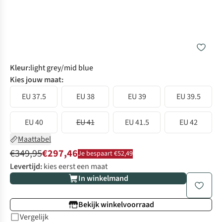
Kleur
:
light grey/mid blue
Kies jouw maat:
EU 37.5
EU 38
EU 39
EU 39.5
EU 40
EU 41
EU 41.5
EU 42
Maattabel
€349,95
€297,46
Je bespaart €52,49
Levertijd:
kies eerst een maat
In winkelmand
Bekijk winkelvoorraad
Vergelijk