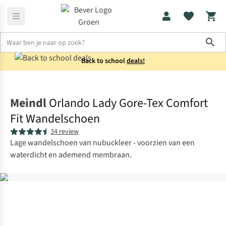
Sho
Back to school
deals!
Schoenen
Wandelschoenen
Meindl
Orlando Lady Gore-Tex Comfort
Fit Wandelschoen
34 review
Lage wandelschoen van nubuckleer - voorzien van een
waterdicht en ademend membraan.