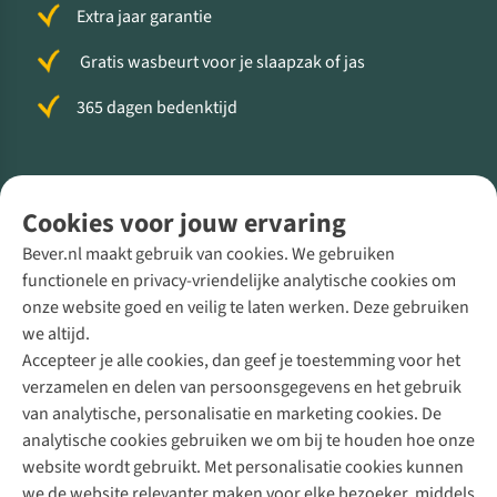
Extra jaar garantie
Gratis wasbeurt voor je slaapzak of jas
365 dagen bedenktijd
Volg ons voor meer Buiten
Cookies voor jouw ervaring
Bever.nl maakt gebruik van cookies. We gebruiken
functionele en privacy-vriendelijke analytische cookies om
onze website goed en veilig te laten werken. Deze gebruiken
Direct advies van een Buitenexpert
we altijd.
Accepteer je alle cookies, dan geef je toestemming voor het
+31 (0)85 888 50 88
verzamelen en delen van persoonsgegevens en het gebruik
+31 6 12 28 49 80
van analytische, personalisatie en marketing cookies. De
analytische cookies gebruiken we om bij te houden hoe onze
Contactformulier
website wordt gebruikt. Met personalisatie cookies kunnen
we de website relevanter maken voor elke bezoeker, middels