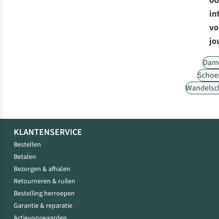
oo
in
vo
jo
Dam
Schoe
Wandelsc
KLANTENSERVICE
Bestellen
Betalen
Bezorgen & afhalen
Retourneren & ruilen
Bestelling herroepen
Garantie & reparatie
Actievoorwaarden