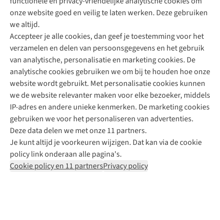
functionele en privacy-vriendelijke analytische cookies om
onze website goed en veilig te laten werken. Deze gebruiken
Direct advies van een Buitenexpert
we altijd.
Accepteer je alle cookies, dan geef je toestemming voor het
+31 (0)85 888 50 88
verzamelen en delen van persoonsgegevens en het gebruik
+31 6 12 28 49 80
van analytische, personalisatie en marketing cookies. De
analytische cookies gebruiken we om bij te houden hoe onze
Contactformulier
website wordt gebruikt. Met personalisatie cookies kunnen
we de website relevanter maken voor elke bezoeker, middels
IP-adres en andere unieke kenmerken. De marketing cookies
Algeme
gebruiken we voor het personaliseren van advertenties.
voorwa
Deze data delen we met onze 11 partners.
|
Je kunt altijd je voorkeuren wijzigen. Dat kan via de cookie
Priva
policy link onderaan alle pagina's.
polic
Cookie policy en 11 partners
Privacy policy
|
Cook
polic
|
© 202