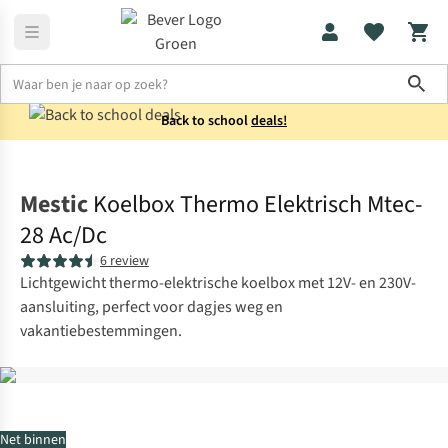
Sho
Back to school
deals!
Koken
Koelboxen elektrisch
Mestic
Koelbox Thermo Elektrisch Mtec-
28 Ac/Dc
6 review
Lichtgewicht thermo-elektrische koelbox met 12V- en 230V-
aansluiting, perfect voor dagjes weg en
vakantiebestemmingen.
Net binnen