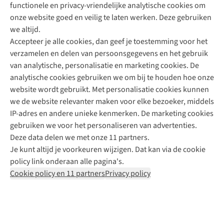
functionele en privacy-vriendelijke analytische cookies om
onze website goed en veilig te laten werken. Deze gebruiken
Direct advies van een Buitenexpert
we altijd.
Accepteer je alle cookies, dan geef je toestemming voor het
+31 (0)85 888 50 88
verzamelen en delen van persoonsgegevens en het gebruik
+31 6 12 28 49 80
van analytische, personalisatie en marketing cookies. De
analytische cookies gebruiken we om bij te houden hoe onze
Contactformulier
website wordt gebruikt. Met personalisatie cookies kunnen
we de website relevanter maken voor elke bezoeker, middels
IP-adres en andere unieke kenmerken. De marketing cookies
Algeme
gebruiken we voor het personaliseren van advertenties.
voorwa
Deze data delen we met onze 11 partners.
|
Je kunt altijd je voorkeuren wijzigen. Dat kan via de cookie
Priva
policy link onderaan alle pagina's.
polic
Cookie policy en 11 partners
Privacy policy
|
Cook
polic
|