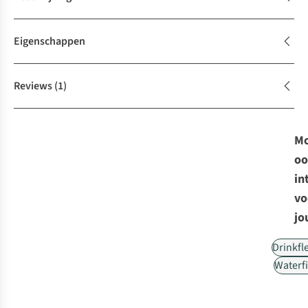
Eigenschappen
Reviews
(1)
Mo
oo
in
vo
jo
Drinkfl
Waterfi