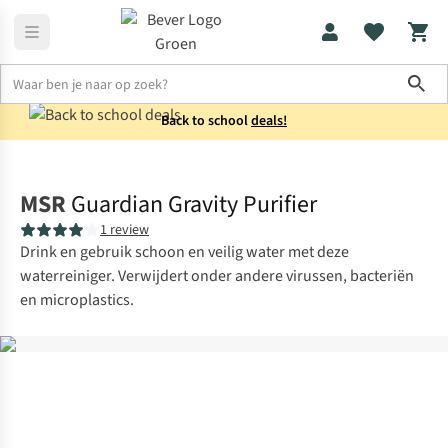
Sho
Back to school
deals!
Drinkflessen
Waterfilters
MSR
Guardian Gravity Purifier
1 review
Drink en gebruik schoon en veilig water met deze
waterreiniger. Verwijdert onder andere virussen, bacteriën
en microplastics.