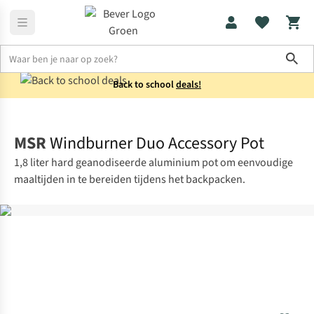
Sho
Back to school
deals!
Koken
Potten & pannen
MSR
Windburner Duo Accessory Pot
1,8 liter hard geanodiseerde aluminium pot om eenvoudige
maaltijden in te bereiden tijdens het backpacken.