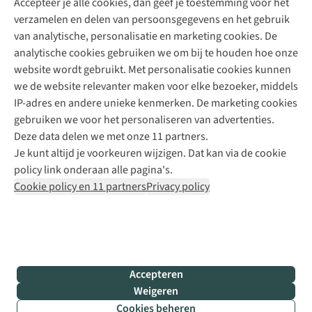
Accepteer je alle cookies, dan geef je toestemming voor het
+31 (0)85 888 50 88
verzamelen en delen van persoonsgegevens en het gebruik
+31 6 12 28 49 80
van analytische, personalisatie en marketing cookies. De
analytische cookies gebruiken we om bij te houden hoe onze
Contactformulier
website wordt gebruikt. Met personalisatie cookies kunnen
we de website relevanter maken voor elke bezoeker, middels
IP-adres en andere unieke kenmerken. De marketing cookies
Algeme
gebruiken we voor het personaliseren van advertenties.
voorwa
Deze data delen we met onze 11 partners.
|
Je kunt altijd je voorkeuren wijzigen. Dat kan via de cookie
Priva
policy link onderaan alle pagina's.
polic
Cookie policy en 11 partners
Privacy policy
|
Cook
polic
|
© 202
Accepteren
Bever
Weigeren
B.V. Al
Cookies beheren
rights