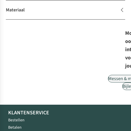
Materiaal
Mo
oo
in
vo
jo
Messen & m
Bijl
KLANTENSERVICE
Bestellen
Betalen