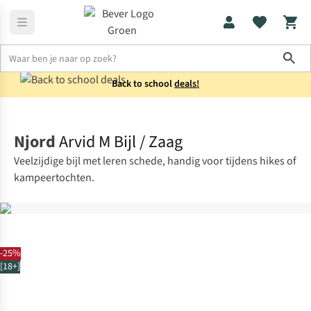
Sho
Back to school
deals!
Messen & multitools
Bijlen
Njord
Arvid M Bijl / Zaag
Veelzijdige bijl met leren schede, handig voor tijdens hikes of
kampeertochten.
-25%
[18+]