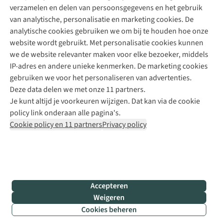
verzamelen en delen van persoonsgegevens en het gebruik
+31 6 12 28 49 80
van analytische, personalisatie en marketing cookies. De
analytische cookies gebruiken we om bij te houden hoe onze
Contactformulier
website wordt gebruikt. Met personalisatie cookies kunnen
we de website relevanter maken voor elke bezoeker, middels
IP-adres en andere unieke kenmerken. De marketing cookies
Algeme
gebruiken we voor het personaliseren van advertenties.
voorwa
Deze data delen we met onze 11 partners.
|
Je kunt altijd je voorkeuren wijzigen. Dat kan via de cookie
Priva
policy link onderaan alle pagina's.
polic
Cookie policy en 11 partners
Privacy policy
|
Cook
polic
|
© 202
Accepteren
Bever
Weigeren
B.V. Al
Cookies beheren
rights