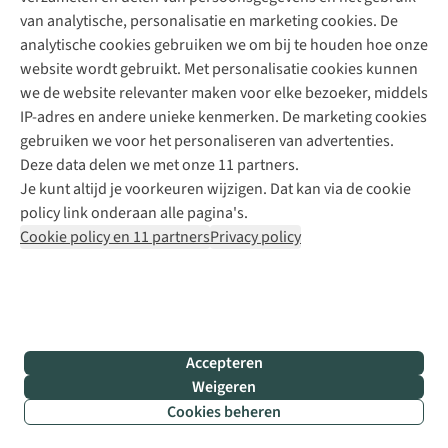
+31 6 12 28 49 80
van analytische, personalisatie en marketing cookies. De
analytische cookies gebruiken we om bij te houden hoe onze
Contactformulier
website wordt gebruikt. Met personalisatie cookies kunnen
we de website relevanter maken voor elke bezoeker, middels
IP-adres en andere unieke kenmerken. De marketing cookies
Algeme
gebruiken we voor het personaliseren van advertenties.
voorwa
Deze data delen we met onze 11 partners.
|
Je kunt altijd je voorkeuren wijzigen. Dat kan via de cookie
Priva
policy link onderaan alle pagina's.
polic
Cookie policy en 11 partners
Privacy policy
|
Cook
polic
|
© 202
Accepteren
Bever
Weigeren
B.V. Al
Cookies beheren
rights
reser