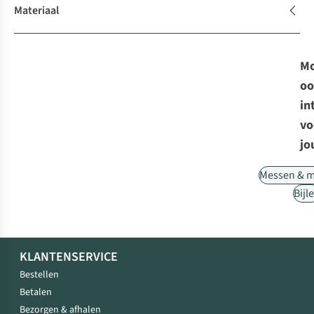
Materiaal
Mo
oo
in
vo
jo
Messen & m
Bijl
KLANTENSERVICE
Bestellen
Betalen
Bezorgen & afhalen