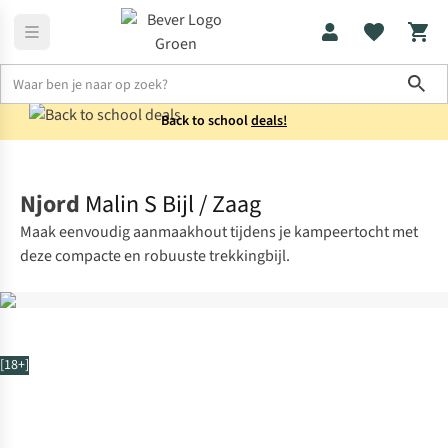
Sho
Back to school
deals!
Messen & multitools
Bijlen
Njord
Malin S Bijl / Zaag
Maak eenvoudig aanmaakhout tijdens je kampeertocht met
deze compacte en robuuste trekkingbijl.
[18+]