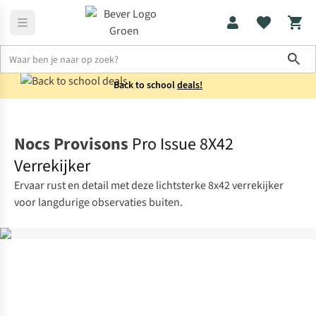
Sho
Back to school
deals!
Verrekijkers
Lichtsterke verrekijkers
Nocs Provisons
Pro Issue 8X42
Verrekijker
Ervaar rust en detail met deze lichtsterke 8x42 verrekijker
voor langdurige observaties buiten.