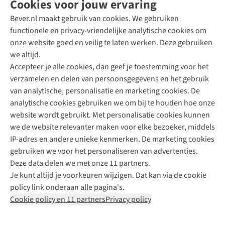
Cookies voor jouw ervaring
Bever.nl maakt gebruik van cookies. We gebruiken
functionele en privacy-vriendelijke analytische cookies om
onze website goed en veilig te laten werken. Deze gebruiken
Direct advies van een Buitenexpert
we altijd.
Accepteer je alle cookies, dan geef je toestemming voor het
+31 (0)85 888 50 88
verzamelen en delen van persoonsgegevens en het gebruik
+31 6 12 28 49 80
van analytische, personalisatie en marketing cookies. De
analytische cookies gebruiken we om bij te houden hoe onze
Contactformulier
website wordt gebruikt. Met personalisatie cookies kunnen
we de website relevanter maken voor elke bezoeker, middels
IP-adres en andere unieke kenmerken. De marketing cookies
Algeme
gebruiken we voor het personaliseren van advertenties.
voorwa
Deze data delen we met onze 11 partners.
|
Je kunt altijd je voorkeuren wijzigen. Dat kan via de cookie
Priva
policy link onderaan alle pagina's.
polic
Cookie policy en 11 partners
Privacy policy
|
Cook