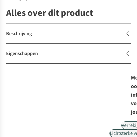
Alles over dit product
Beschrijving
Eigenschappen
Mo
oo
in
vo
jo
Verreki
Lichtsterke v