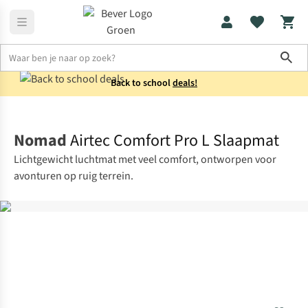
Sho
Back to school
deals!
Slaapmatten
Lichtgewicht slaapmatten
Nomad
Airtec Comfort Pro L Slaapmat
Lichtgewicht luchtmat met veel comfort, ontworpen voor
avonturen op ruig terrein.