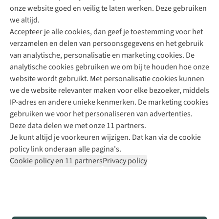
onze website goed en veilig te laten werken. Deze gebruiken
Direct advies van een Buitenexpert
we altijd.
Accepteer je alle cookies, dan geef je toestemming voor het
+31 (0)85 888 50 88
verzamelen en delen van persoonsgegevens en het gebruik
+31 6 12 28 49 80
van analytische, personalisatie en marketing cookies. De
analytische cookies gebruiken we om bij te houden hoe onze
Contactformulier
website wordt gebruikt. Met personalisatie cookies kunnen
we de website relevanter maken voor elke bezoeker, middels
IP-adres en andere unieke kenmerken. De marketing cookies
Algeme
gebruiken we voor het personaliseren van advertenties.
voorwa
Deze data delen we met onze 11 partners.
|
Je kunt altijd je voorkeuren wijzigen. Dat kan via de cookie
Priva
policy link onderaan alle pagina's.
polic
Cookie policy en 11 partners
Privacy policy
|
Cook
polic
|
© 202