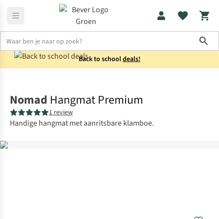
Sho
Back to school
deals!
Kampeermeubels
Hangmatten
Nomad
Hangmat Premium
1 review
Handige hangmat met aanritsbare klamboe.