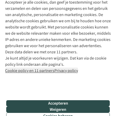
Accepteer je alle cookies, dan geef je toestemming voor het
+31 (0)85 888 50 88
verzamelen en delen van persoonsgegevens en het gebruik
+31 6 12 28 49 80
van analytische, personalisatie en marketing cookies. De
analytische cookies gebruiken we om bij te houden hoe onze
Contactformulier
website wordt gebruikt. Met personalisatie cookies kunnen
we de website relevanter maken voor elke bezoeker, middels
IP-adres en andere unieke kenmerken. De marketing cookies
Algeme
gebruiken we voor het personaliseren van advertenties.
voorwa
Deze data delen we met onze 11 partners.
|
Je kunt altijd je voorkeuren wijzigen. Dat kan via de cookie
Priva
policy link onderaan alle pagina's.
polic
Cookie policy en 11 partners
Privacy policy
|
Cook
polic
|
© 202
Accepteren
Bever
Weigeren
B.V. Al