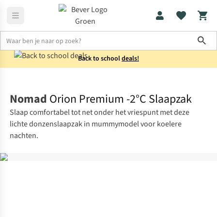
Sho
Back to school
deals!
Slaapzakken
Mummieslaapzakken
Nomad
Orion Premium -2°C Slaapzak
Slaap comfortabel tot net onder het vriespunt met deze
lichte donzenslaapzak in mummymodel voor koelere
nachten.