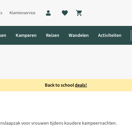
ls
Klantenservice
Shopping cart
sen
Kamperen
Reizen
Wandelen
Activiteiten
Back to school
deals!
Premium XL -2°C Slaapzak
zenslaapzak voor vrouwen tijdens koudere kampeernachten.