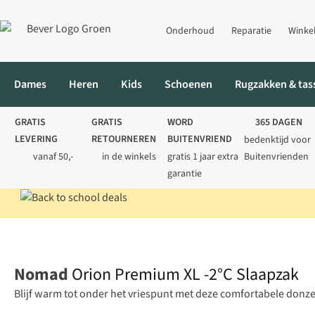
Onderhoud
Reparatie
Winke
Dames
Heren
Kids
Schoenen
Rugzakken & tas
GRATIS
GRATIS
WORD
365 DAGEN
LEVERING
RETOURNEREN
BUITENVRIEND
bedenktijd voor
vanaf 50,-
in de winkels
gratis 1 jaar extra
Buitenvrienden
garantie
Home
Kamperen
Slaapzakken
Mummieslaapzakken
Orion 
Nomad
Orion Premium XL -2°C Slaapzak
Blijf warm tot onder het vriespunt met deze comfortabele don