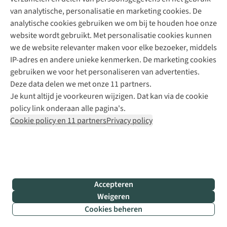
+31 6 12 28 49 80
van analytische, personalisatie en marketing cookies. De
analytische cookies gebruiken we om bij te houden hoe onze
Contactformulier
website wordt gebruikt. Met personalisatie cookies kunnen
we de website relevanter maken voor elke bezoeker, middels
IP-adres en andere unieke kenmerken. De marketing cookies
Algeme
gebruiken we voor het personaliseren van advertenties.
voorwa
Deze data delen we met onze 11 partners.
|
Je kunt altijd je voorkeuren wijzigen. Dat kan via de cookie
Priva
policy link onderaan alle pagina's.
polic
Cookie policy en 11 partners
Privacy policy
|
Cook
polic
|
© 202
Accepteren
Bever
Weigeren
B.V. Al
Cookies beheren
rights
reser