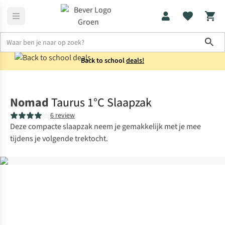
Sho
Back to school
deals!
Slaapzakken
Mummieslaapzakken
Nomad
Taurus 1°C Slaapzak
6 review
Deze compacte slaapzak neem je gemakkelijk met je mee
tijdens je volgende trektocht.