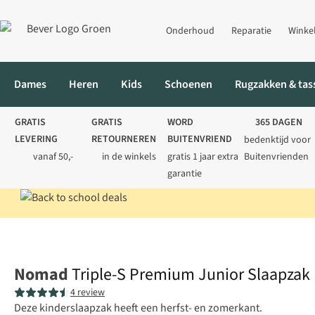
Onderhoud
Reparatie
Winke
Dames
Heren
Kids
Schoenen
Rugzakken & tas
GRATIS
GRATIS
WORD
365 DAGEN
LEVERING
RETOURNEREN
BUITENVRIEND
bedenktijd voor
vanaf 50,-
in de winkels
gratis 1 jaar extra
Buitenvrienden
garantie
Home
Kamperen
Slaapzakken
Mummieslaapzakken
Triple
Nomad
Triple-S Premium Junior Slaapzak
4 review
Deze kinderslaapzak heeft een herfst- en zomerkant.