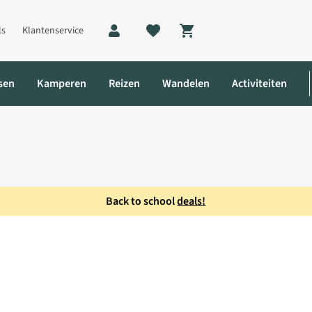
ls
Klantenservice
Shopping cart
sen
Kamperen
Reizen
Wandelen
Activiteiten
Back to school
deals!
-S Premium Junior Slaapzak