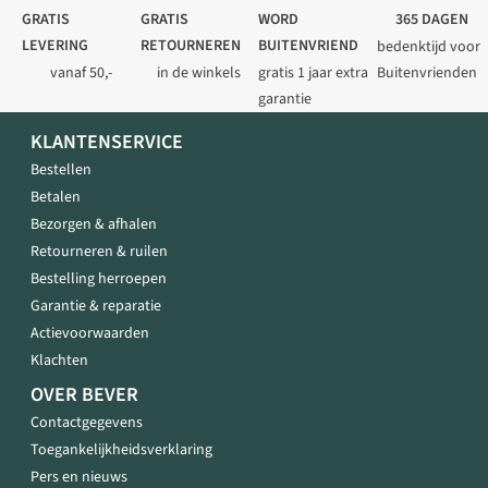
GRATIS
GRATIS
WORD
365 DAGEN
LEVERING
RETOURNEREN
BUITENVRIEND
bedenktijd voor
vanaf 50,-
in de winkels
gratis 1 jaar extra
Buitenvrienden
garantie
KLANTENSERVICE
Bestellen
Betalen
Bezorgen & afhalen
Retourneren & ruilen
Bestelling herroepen
Garantie & reparatie
Actievoorwaarden
Klachten
OVER BEVER
Contactgegevens
Toegankelijkheidsverklaring
Pers en nieuws