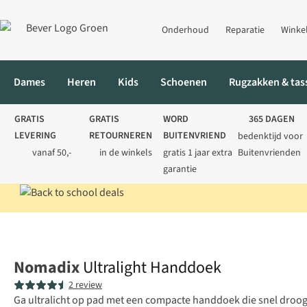
Onderhoud
Reparatie
Winke
Dames
Heren
Kids
Schoenen
Rugzakken & tas
GRATIS
GRATIS
WORD
365 DAGEN
LEVERING
RETOURNEREN
BUITENVRIEND
bedenktijd voor
vanaf 50,-
in de winkels
gratis 1 jaar extra
Buitenvrienden
garantie
Home
Reisaccessoires
Handdoeken
Ultralight Handdoek
Nomadix
Ultralight Handdoek
2 review
Ga ultralicht op pad met een compacte handdoek die snel droog