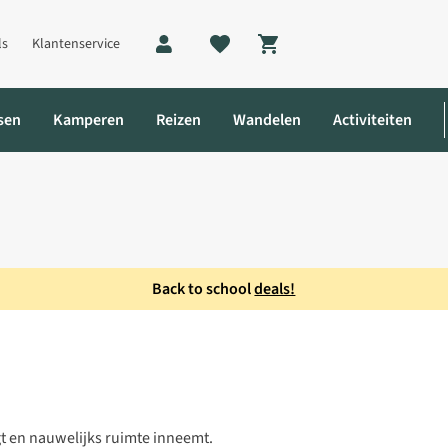
ls
Klantenservice
Shopping cart
sen
Kamperen
Reizen
Wandelen
Activiteiten
Back to school
deals!
t en nauwelijks ruimte inneemt.