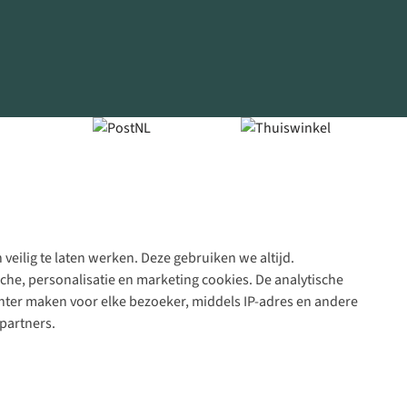
veilig te laten werken. Deze gebruiken we altijd.
Algeme
che, personalisatie en marketing cookies. De analytische
voorwa
nter maken voor elke bezoeker, middels IP-adres en andere
|
partners.
Priva
polic
|
Cook