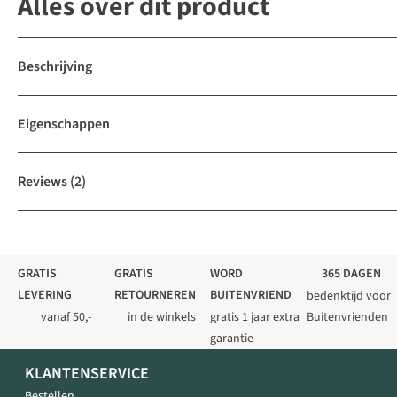
Alles over dit product
Beschrijving
Eigenschappen
Reviews
(2)
GRATIS
GRATIS
WORD
365 DAGEN
LEVERING
RETOURNEREN
BUITENVRIEND
bedenktijd voor
vanaf 50,-
in de winkels
gratis 1 jaar extra
Buitenvrienden
garantie
KLANTENSERVICE
Bestellen