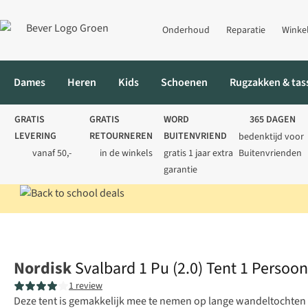
Onderhoud
Reparatie
Winke
Dames
Heren
Kids
Schoenen
Rugzakken & tas
GRATIS
GRATIS
WORD
365 DAGEN
LEVERING
RETOURNEREN
BUITENVRIEND
bedenktijd voor
vanaf 50,-
in de winkels
gratis 1 jaar extra
Buitenvrienden
garantie
Home
Kamperen
Tenten
1-persoons
Svalbard 1 Pu (2.0) Te
Nordisk
Svalbard 1 Pu (2.0) Tent 1 Persoo
1 review
Deze tent is gemakkelijk mee te nemen op lange wandeltochten