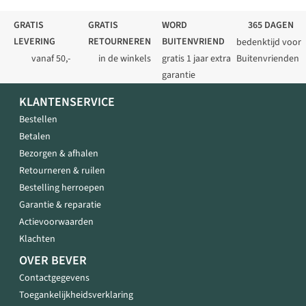
GRATIS
GRATIS
WORD
365 DAGEN
LEVERING
RETOURNEREN
BUITENVRIEND
bedenktijd voor
vanaf 50,-
in de winkels
gratis 1 jaar extra
Buitenvrienden
garantie
KLANTENSERVICE
Bestellen
Betalen
Bezorgen & afhalen
Retourneren & ruilen
Bestelling herroepen
Garantie & reparatie
Actievoorwaarden
Klachten
OVER BEVER
Contactgegevens
Toegankelijkheidsverklaring