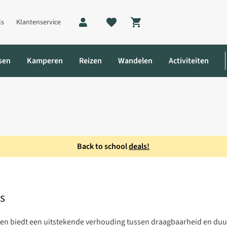
ls
Klantenservice
Shopping cart
sen
Kamperen
Reizen
Wandelen
Activiteiten
Back to school
deals!
nt 1 Persoons
ns
 en biedt een uitstekende verhouding tussen draagbaarheid en du