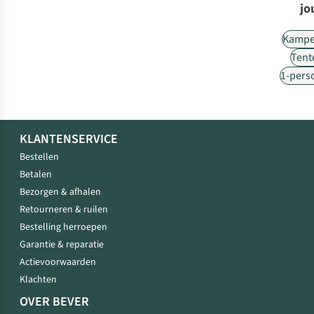
jo
Kampe
Tent
1-pers
KLANTENSERVICE
Bestellen
Betalen
Bezorgen & afhalen
Retourneren & ruilen
Bestelling herroepen
Garantie & reparatie
Actievoorwaarden
Klachten
OVER BEVER