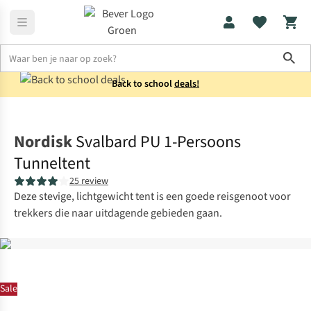
Sho
Back to school
deals!
Tenten
1-persoons
Nordisk
Svalbard PU 1-Persoons
Tunneltent
25 review
Deze stevige, lichtgewicht tent is een goede reisgenoot voor
trekkers die naar uitdagende gebieden gaan.
Sale