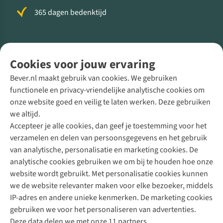
365 dagen bedenktijd
Volg ons voor meer Buiten
Cookies voor jouw ervaring
Bever.nl maakt gebruik van cookies. We gebruiken
functionele en privacy-vriendelijke analytische cookies om
onze website goed en veilig te laten werken. Deze gebruiken
Direct advies van een Buitenexpert
we altijd.
Accepteer je alle cookies, dan geef je toestemming voor het
+31 (0)85 888 50 88
verzamelen en delen van persoonsgegevens en het gebruik
+31 6 12 28 49 80
van analytische, personalisatie en marketing cookies. De
analytische cookies gebruiken we om bij te houden hoe onze
Contactformulier
website wordt gebruikt. Met personalisatie cookies kunnen
we de website relevanter maken voor elke bezoeker, middels
IP-adres en andere unieke kenmerken. De marketing cookies
Algeme
gebruiken we voor het personaliseren van advertenties.
voorwa
Deze data delen we met onze 11 partners.