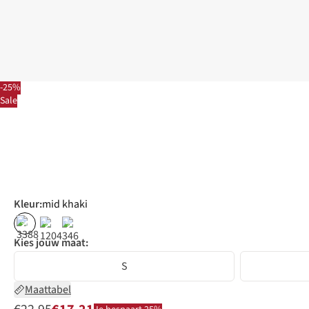
-25%
Sale
Kleur
:
mid khaki
%
%
%
Kies jouw maat:
S
Maattabel