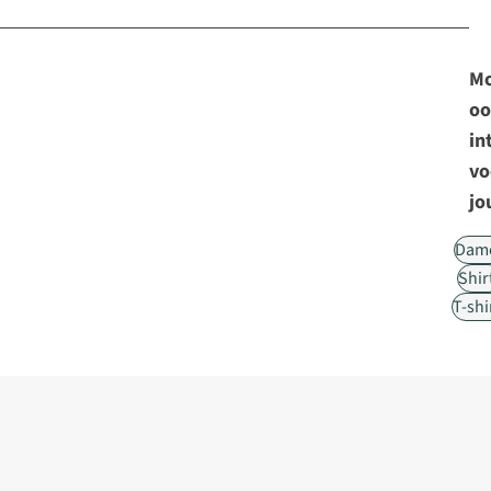
Mo
oo
in
vo
jo
Dam
Shir
T-shi