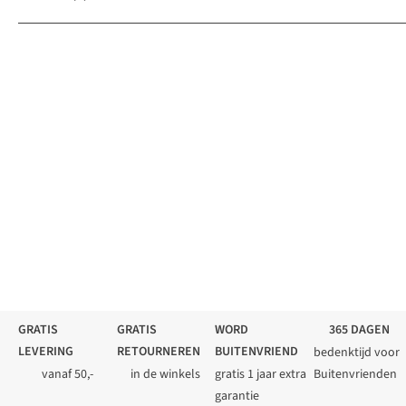
GRATIS
GRATIS
WORD
365 DAGEN
LEVERING
RETOURNEREN
BUITENVRIEND
bedenktijd voor
vanaf 50,-
in de winkels
gratis 1 jaar extra
Buitenvrienden
garantie