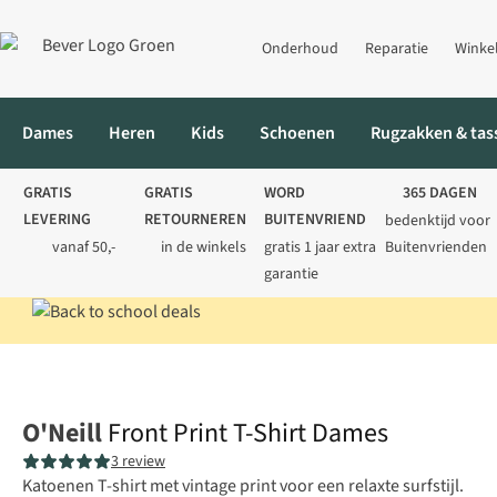
Onderhoud
Reparatie
Winke
Dames
Heren
Kids
Schoenen
Rugzakken & tas
GRATIS
GRATIS
WORD
365 DAGEN
LEVERING
RETOURNEREN
BUITENVRIEND
bedenktijd voor
vanaf 50,-
in de winkels
gratis 1 jaar extra
Buitenvrienden
garantie
Home
Dames
Shirts
T-shirts
Front Print T-Shirt Dames
O'Neill
Front Print T-Shirt Dames
3 review
Katoenen T-shirt met vintage print voor een relaxte surfstijl.