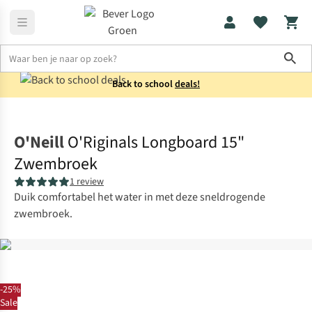
Sho
Back to school
deals!
Zwemkleding
Zwembroeken
O'Neill
O'Riginals Longboard 15"
Zwembroek
1 review
Duik comfortabel het water in met deze sneldrogende
zwembroek.
-25%
Sale