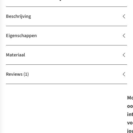
Beschrijving
Eigenschappen
Materiaal
Reviews
(1)
Mo
oo
in
vo
jo