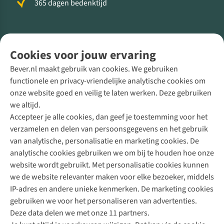
365 dagen bedenktijd
Volg ons voor meer Buiten
Cookies voor jouw ervaring
Bever.nl maakt gebruik van cookies. We gebruiken
functionele en privacy-vriendelijke analytische cookies om
onze website goed en veilig te laten werken. Deze gebruiken
Direct advies van een Buitenexpert
we altijd.
Accepteer je alle cookies, dan geef je toestemming voor het
+31 (0)85 888 50 88
verzamelen en delen van persoonsgegevens en het gebruik
+31 6 12 28 49 80
van analytische, personalisatie en marketing cookies. De
analytische cookies gebruiken we om bij te houden hoe onze
Contactformulier
website wordt gebruikt. Met personalisatie cookies kunnen
we de website relevanter maken voor elke bezoeker, middels
IP-adres en andere unieke kenmerken. De marketing cookies
Algeme
gebruiken we voor het personaliseren van advertenties.
voorwa
Deze data delen we met onze 11 partners.
|