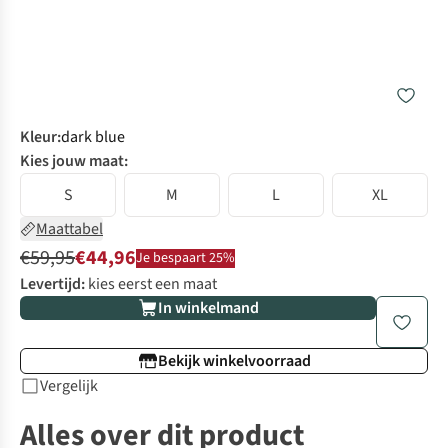
Kleur
:
dark blue
Kies jouw maat:
S
M
L
XL
Maattabel
€59,95
€44,96
Je bespaart 25%
Levertijd:
kies eerst een maat
In winkelmand
Bekijk winkelvoorraad
Vergelijk
Alles over dit product