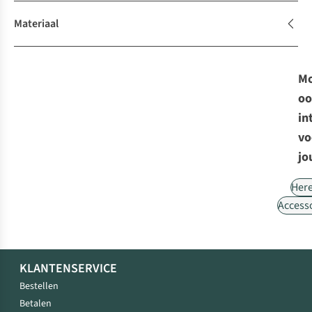
Materiaal
Mo
oo
in
vo
jo
Her
Access
KLANTENSERVICE
Bestellen
Betalen