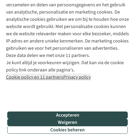
verzamelen en delen van persoonsgegevens en het gebruik
+31 6 12 28 49 80
van analytische, personalisatie en marketing cookies. De
analytische cookies gebruiken we om bij te houden hoe onze
Contactformulier
website wordt gebruikt. Met personalisatie cookies kunnen
we de website relevanter maken voor elke bezoeker, middels
IP-adres en andere unieke kenmerken. De marketing cookies
Algeme
gebruiken we voor het personaliseren van advertenties.
voorwa
Deze data delen we met onze 11 partners.
|
Je kunt altijd je voorkeuren wijzigen. Dat kan via de cookie
Priva
policy link onderaan alle pagina's.
polic
Cookie policy en 11 partners
Privacy policy
|
Cook
polic
|
© 202
Accepteren
Bever
Weigeren
B.V. Al
Cookies beheren
rights