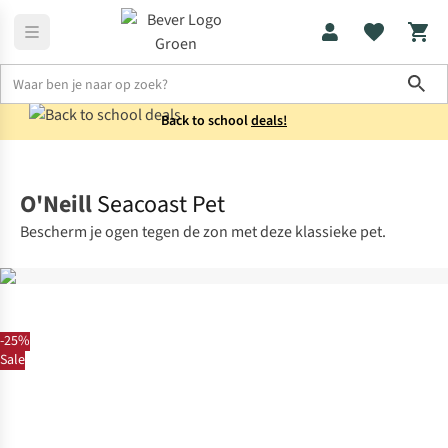
Sho
Back to school
deals!
Heren
Accessoires
O'Neill
Seacoast Pet
Bescherm je ogen tegen de zon met deze klassieke pet.
-25%
Sale