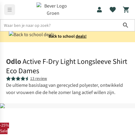
Sho
Back to school
deals!
Thermokleding
Thermoshirts
Odlo
Active F-Dry Light Longsleeve Shirt
Eco Dames
13 review
De ultieme basislaag van gerecycled polyester, ontwikkeld
voor vrouwen die de hele zomer lang actief willen zijn.
-25%
Sale