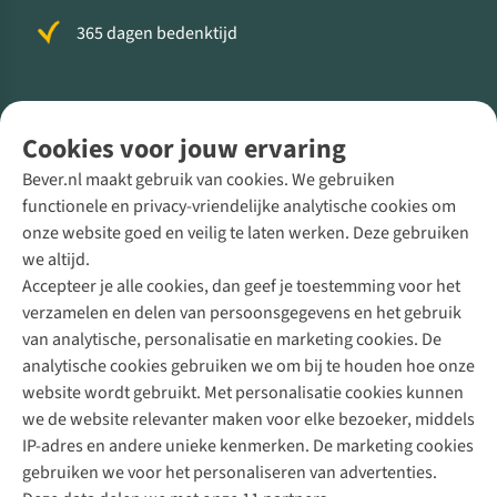
365 dagen bedenktijd
Volg ons voor meer Buiten
Cookies voor jouw ervaring
Bever.nl maakt gebruik van cookies. We gebruiken
functionele en privacy-vriendelijke analytische cookies om
onze website goed en veilig te laten werken. Deze gebruiken
Direct advies van een Buitenexpert
we altijd.
Accepteer je alle cookies, dan geef je toestemming voor het
+31 (0)85 888 50 88
verzamelen en delen van persoonsgegevens en het gebruik
+31 6 12 28 49 80
van analytische, personalisatie en marketing cookies. De
analytische cookies gebruiken we om bij te houden hoe onze
Contactformulier
website wordt gebruikt. Met personalisatie cookies kunnen
we de website relevanter maken voor elke bezoeker, middels
IP-adres en andere unieke kenmerken. De marketing cookies
Algeme
gebruiken we voor het personaliseren van advertenties.
voorwa