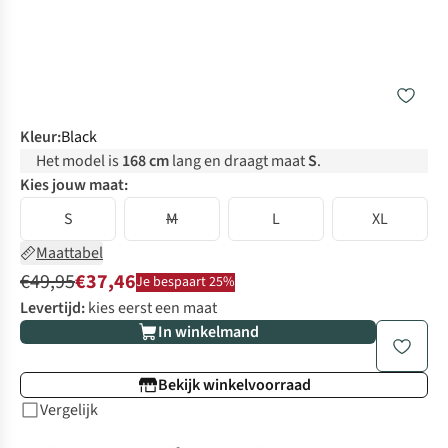
Kleur
:
Black
Het model is
168 cm
lang en draagt maat
S
.
Kies jouw maat:
S
M
L
XL
Maattabel
€49,95
€37,46
Je bespaart 25%
Levertijd:
kies eerst een maat
In winkelmand
Bekijk winkelvoorraad
Vergelijk