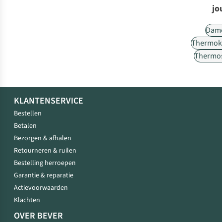
jo
Dam
Thermok
Thermos
KLANTENSERVICE
Bestellen
Betalen
Bezorgen & afhalen
Retourneren & ruilen
Bestelling herroepen
Garantie & reparatie
Actievoorwaarden
Klachten
OVER BEVER