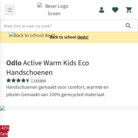
Sho
Back to school
deals!
Kids
Handschoenen
Odlo
Active Warm Kids Eco
Handschoenen
7 review
Handschoenen gemaakt voor comfort, warmte en
plezier.Gemaakt van 100% gerecycled materiaal.
-40%
Sale