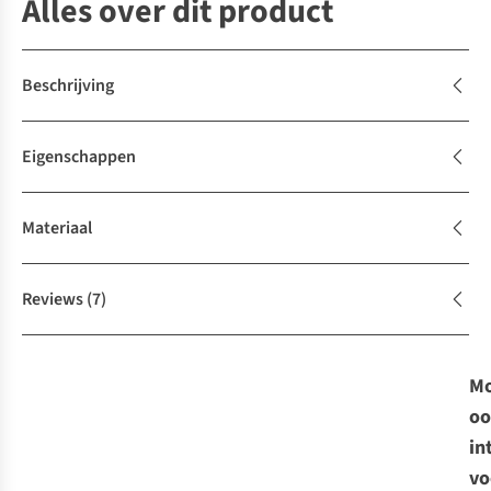
Alles over dit product
Beschrijving
Eigenschappen
Materiaal
Reviews
(7)
Mo
oo
in
vo