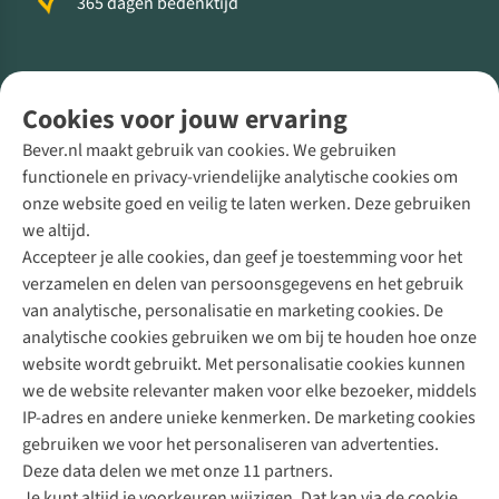
365 dagen bedenktijd
Volg ons voor meer Buiten
Cookies voor jouw ervaring
Bever.nl maakt gebruik van cookies. We gebruiken
functionele en privacy-vriendelijke analytische cookies om
onze website goed en veilig te laten werken. Deze gebruiken
Direct advies van een Buitenexpert
we altijd.
Accepteer je alle cookies, dan geef je toestemming voor het
+31 (0)85 888 50 88
verzamelen en delen van persoonsgegevens en het gebruik
+31 6 12 28 49 80
van analytische, personalisatie en marketing cookies. De
analytische cookies gebruiken we om bij te houden hoe onze
Contactformulier
website wordt gebruikt. Met personalisatie cookies kunnen
we de website relevanter maken voor elke bezoeker, middels
IP-adres en andere unieke kenmerken. De marketing cookies
Algeme
gebruiken we voor het personaliseren van advertenties.
voorwa
Deze data delen we met onze 11 partners.
|
Je kunt altijd je voorkeuren wijzigen. Dat kan via de cookie