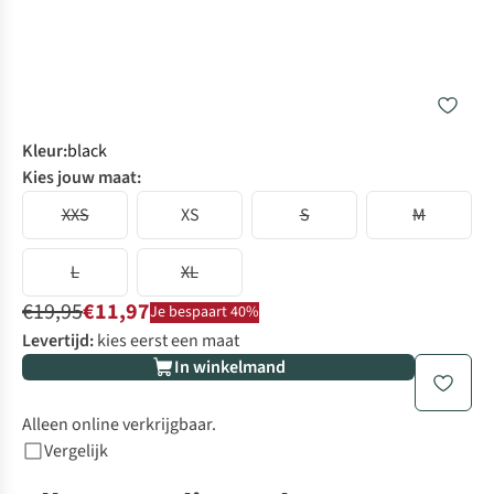
Kleur
:
black
Kies jouw maat:
XXS
XS
S
M
L
XL
€19,95
€11,97
Je bespaart 40%
Levertijd:
kies eerst een maat
In winkelmand
Alleen online verkrijgbaar.
Vergelijk