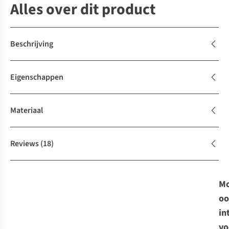
Alles over dit product
Beschrijving
Eigenschappen
Materiaal
Reviews
(18)
Mo
oo
in
vo