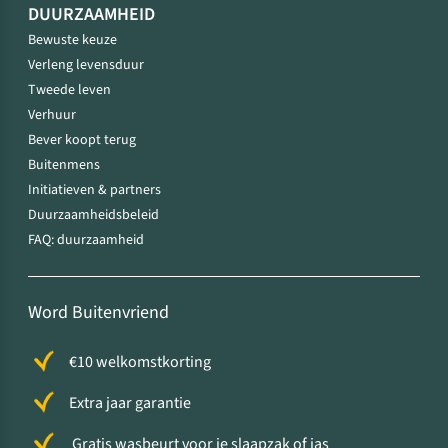
DUURZAAMHEID
Bewuste keuze
Verleng levensduur
Tweede leven
Verhuur
Bever koopt terug
Buitenmens
Initiatieven & partners
Duurzaamheidsbeleid
FAQ: duurzaamheid
Word Buitenvriend
€10 welkomstkorting
Extra jaar garantie
Gratis wasbeurt voor je slaapzak of jas