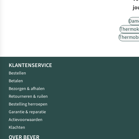
jo
Dam
Thermok
Thermob
KLANTENSERVICE
Bestellen
Betalen
Bezorgen & afhalen
Retourneren & ruilen
Bestelling herroepen
Garantie & reparatie
Actievoorwaarden
Klachten
OVER BEVER