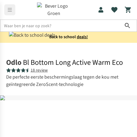
Sho
Back to school
deals!
Thermokleding
Thermobroeken
Odlo
Bl Bottom Long Active Warm Eco
18 review
De perfecte eerste beschermingslaag tegen de kou met
geïntegreerde ZeroScent-technologie