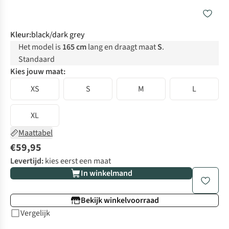
Kleur
:
black/dark grey
Het model is
165 cm
lang en draagt maat
S
.
Standaard
Kies jouw maat:
XS
S
M
L
XL
Maattabel
€59,95
Levertijd:
kies eerst een maat
In winkelmand
Bekijk winkelvoorraad
Vergelijk