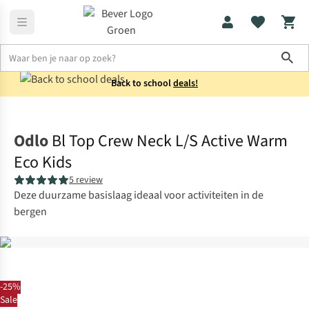
Sho
Back to school
deals!
Thermokleding
Shirts
Odlo
Bl Top Crew Neck L/S Active Warm
Eco Kids
5 review
Deze duurzame basislaag ideaal voor activiteiten in de
bergen
-25%
Sale