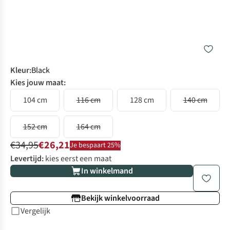
Kleur
:
Black
Kies jouw maat:
104 cm
116 cm
128 cm
140 cm
152 cm
164 cm
€34,95
€26,21
Je bespaart 25%
Levertijd:
kies eerst een maat
In winkelmand
Bekijk winkelvoorraad
Vergelijk