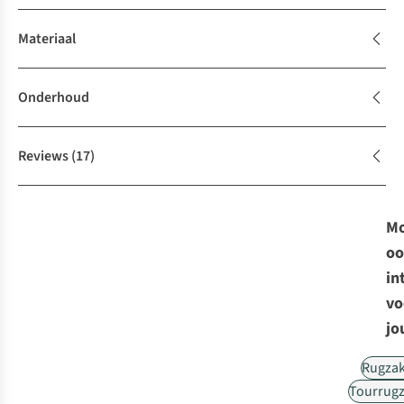
Materiaal
Onderhoud
Reviews
(17)
Mo
oo
in
vo
jo
Rugza
Tourrug