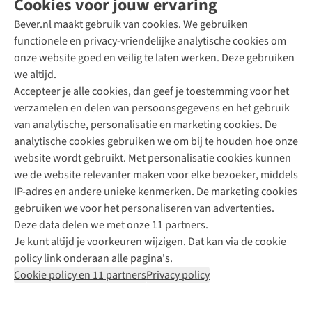
Cookies voor jouw ervaring
Bever.nl maakt gebruik van cookies. We gebruiken
functionele en privacy-vriendelijke analytische cookies om
onze website goed en veilig te laten werken. Deze gebruiken
Direct advies van een Buitenexpert
we altijd.
Accepteer je alle cookies, dan geef je toestemming voor het
+31 (0)85 888 50 88
verzamelen en delen van persoonsgegevens en het gebruik
+31 6 12 28 49 80
van analytische, personalisatie en marketing cookies. De
analytische cookies gebruiken we om bij te houden hoe onze
Contactformulier
website wordt gebruikt. Met personalisatie cookies kunnen
we de website relevanter maken voor elke bezoeker, middels
IP-adres en andere unieke kenmerken. De marketing cookies
Algeme
gebruiken we voor het personaliseren van advertenties.
voorwa
Deze data delen we met onze 11 partners.
|
Je kunt altijd je voorkeuren wijzigen. Dat kan via de cookie
Priva
policy link onderaan alle pagina's.
polic
Cookie policy en 11 partners
Privacy policy
|
Cook