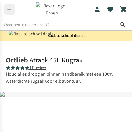
Sho
Back to school
deals!
Rugzakken
Tourrugzakken
Ortlieb
Atrack 45L Rugzak
17 review
Houd alles droog en binnen handbereik met een 100%
waterdichte rugzak voor elk avontuur.