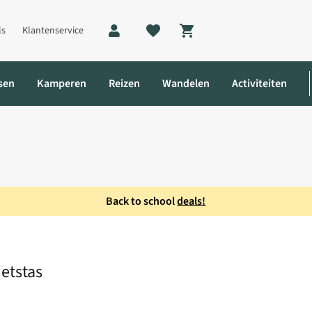
ls
Klantenservice
Shopping cart
sen
Kamperen
Reizen
Wandelen
Activiteiten
Back to school
deals!
Urban QL2.1 Fietstas
etstas