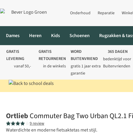
Onderhoud
Reparatie
Winke
Dames
Heren
Kids
Schoenen
Rugzakken & tas
GRATIS
GRATIS
WORD
365 DAGEN
LEVERING
RETOURNEREN
BUITENVRIEND
bedenktijd voor
vanaf 50,-
in de winkels
gratis 1 jaar extra
Buitenvrienden
garantie
Home
Fietsen
Fietstassen
Achtertassen
Commuter Bag Two 
Ortlieb
Commuter Bag Two Urban QL2.1 Fi
9 review
Waterdichte en moderne fietsaktetas met stijl.