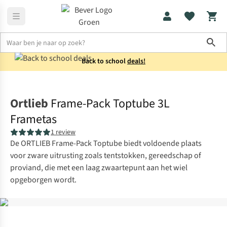
Sho
Back to school
deals!
Fietstassen
Frametassen
Ortlieb
Frame-Pack Toptube 3L
Frametas
1 review
De ORTLIEB Frame-Pack Toptube biedt voldoende plaats
voor zware uitrusting zoals tentstokken, gereedschap of
proviand, die met een laag zwaartepunt aan het wiel
opgeborgen wordt.