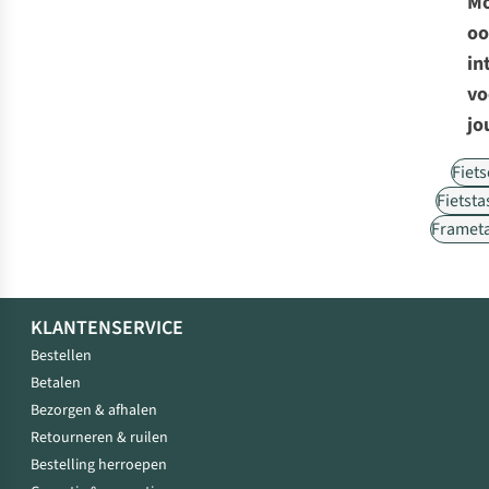
Mo
oo
in
vo
jo
Fiet
Fietst
Framet
KLANTENSERVICE
Bestellen
Betalen
Bezorgen & afhalen
Retourneren & ruilen
Bestelling herroepen