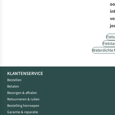
oo
in
vo
jo
Fiet
Fietst
Waterdichte 
KLANTENSERVICE
Bestellen
Betalen
Bezorgen & afhalen
Retourneren & ruilen
Bestelling herroepen
Garantie & reparatie