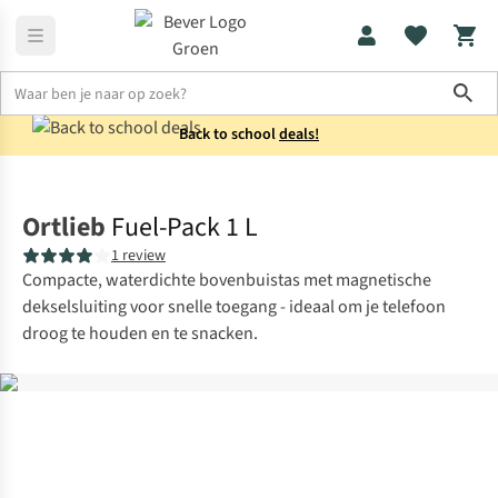
Sho
Back to school
deals!
Fietstassen
Waterdichte fietstassen
Ortlieb
Fuel-Pack 1 L
1 review
Compacte, waterdichte bovenbuistas met magnetische
dekselsluiting voor snelle toegang - ideaal om je telefoon
droog te houden en te snacken.